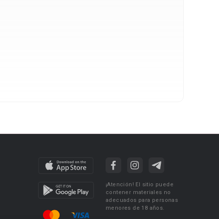
¡Atención! El sitio puede
contener materiales no
adecuados para personas
menores de 18 años.