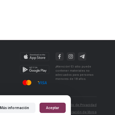
¡Atención! El sitio puede
contener materiales no
adecuados para personas
menores de 18 años.
 Policy
Condiciones de uso
Acuerdo de Privacidad
Más información
Aceptar
P.: pr@booknet.com
Reglas para la publicación de libros