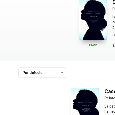
C
R
L
c
b
H
Gratis
Por defecto
Caso
Relato
La det
ha he