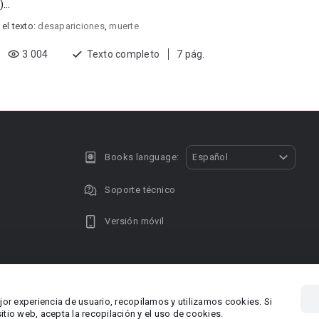
...
 el texto:
desapariciones
,
muerte
3 004
Texto completo
7 pág.
Books language:
Español
Soporte técnico
Versión móvil
Privacy policy
DMCA Copyright
jor experiencia de usuario, recopilamos y utilizamos cookies. Si
, Chipre
Área RR.P
tio web, acepta la recopilación y el uso de cookies.