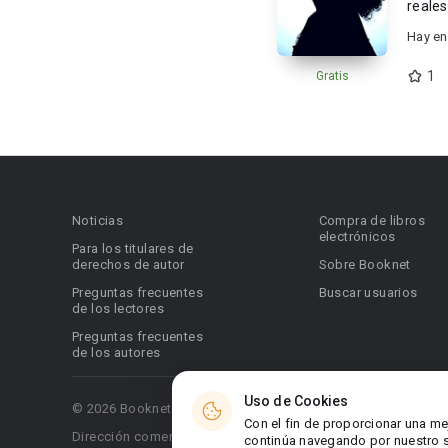
reales)
Hay en
1
Gratis
Noticias
Compra de libros
electrónicos
Para los titulares de
derechos de autor
Sobre Booknet
Preguntas frecuentes
Buscar usuarios
de los lectores
Preguntas frecuentes
de los autores
Uso de Cookies
© 2026 Booknet. Todos los derechos reservados.
Con el fin de proporcionar una me
Dirección comercial: Griva Digeni 51, oficina 1, Larnaca, 6036
continúa navegando por nuestro si