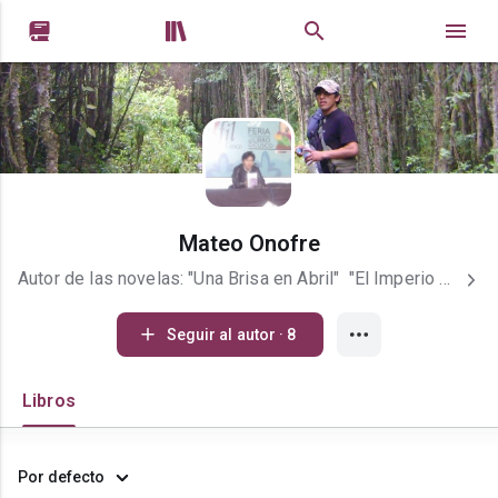


Mateo Onofre
Autor de las novelas: "Una Brisa en Abril" "El Imperio no Ha Caido" y el poemario: Cataratas De Ensueño. Compositor y musico popular.
Seguir al autor · 8
Libros
Por defecto