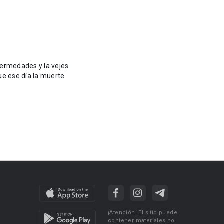
fermedades y la vejes
¡Atención! El sitio puede
contener materiales no