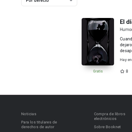
Por defecto
El d
Humo
Cuando
dejaron dejaron
desapa
Hay en
8
Gratis
Noticias
Compra de libros
electrónicos
Para los titulares de
derechos de autor
Sobre Booknet