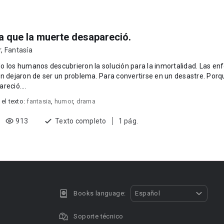
ía que la muerte desapareció.
r
,
Fantasía
 los humanos descubrieron la solución para la inmortalidad. Las en
 de ser un problema. Para convertirse en un desastre. Porque ese día la muerte
reció....
 el texto:
fantasia
,
humor
,
drama
913
Texto completo
1 pág.
Books language:
Español
Soporte técnico