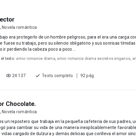
ector
,
Novela romántica
bajo era protegerlo de un hombre peligroso, para el era una carga con
 fuese su trabajo, pero su silencio obligatorio y sus sonrisas tímidas
o ir perdiendo la cabeza poco a poco....
 el texto:
amor romance drama
,
amor romance drama secretos enganos
,
a
24 137
Texto completo
92 pág.
r Chocolate.
,
Novela romántica
es un repostero que trabaja en la pequeña cafeteria de sus padres, 
legó para cambiar su vida de una manera inexplicablemente favorabl
 vidas cargado de dulzura y demás delicias que conlleva el amor sinc