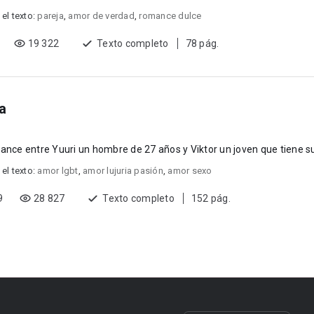
ero....
 el texto:
pareja
,
amor de verdad
,
romance dulce
19 322
Texto completo
78 pág.
a
ance entre Yuuri un hombre de 27 años y Viktor un joven que tiene su
 el texto:
amor lgbt
,
amor lujuria pasión
,
amor sexo
9
28 827
Texto completo
152 pág.