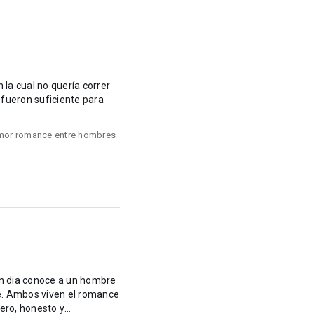
 la cual no quería correr
 fueron suficiente para
mor romance entre hombres
un dia conoce a un hombre
e. Ambos viven el romance
ero, honesto y