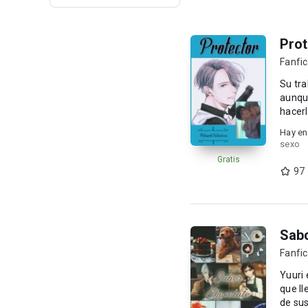
Prot
Fanfic
Su tra
aunque
hacerl
Hay en
sexo
Gratis
97
Sabo
Fanfic
Yuuri 
que l
de sus