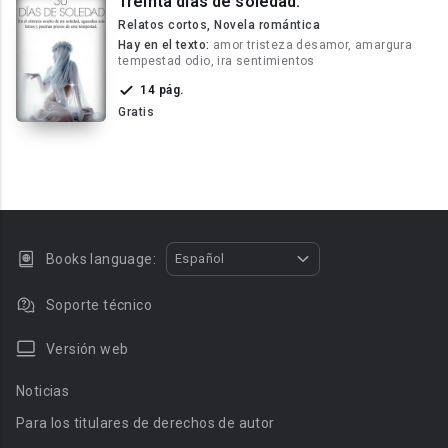
Treinta días de soledad.
Relatos cortos, Novela romántica
Hay en el texto:
amor tristeza desamor, amargura
tempestad odio, ira sentimientos
14 pág.
Gratis
Books language:
Español
Soporte técnico
Versión web
Noticias
Para los titulares de derechos de autor