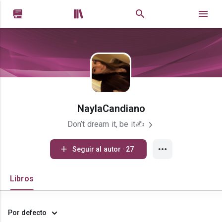


NaylaCandiano
Don’t dream it, be it✍
Seguir al autor · 27
Libros
Por defecto