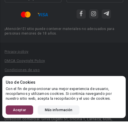
¡Atención! El sitio puede contener materiales no adecuados para
personas menores de 18 años.
Privacy policy
DMCA Copyright Policy
Condiciones de uso
Acuerdo de Privacidad
Uso de Cookies
Reglas para la publicación de libros
Con el fin de proporcionar una mejor experiencia de usuario,
recopilamos y utilizamos cookies. Si continúa navegando por
Área RR.PP.: pr@booknet.com
nuestro sitio web, acepta la recopilación y el uso de cookies.
Aceptar
Más información
© 2026 Booknet. Todos los derechos reservados.
Dirección comercial: Griva Digeni 51, oficina 1, Larnaca, 6036,
Chipre