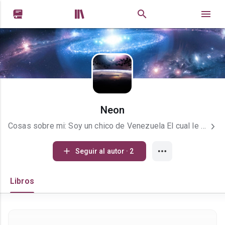


Neon
Cosas sobre mi: Soy un chico de Venezuela El cual le gusta la literatura, Me encanta hacer libros de Zombis o genero relacionado a la fantasía y aventura. Soy Cariñoso, amable, un poco terco y sincero. Libros de que me han encantado: ¿Quien mato a Alex?, 20:17, El despertar z y desfile macabro. mis géneros Favoritos Son. Libros interactivos. (me fascinan) Aventura. Zombis. terror. Misterio.
Seguir al autor · 2
Libros