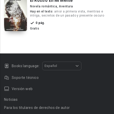
El Rostro En Mi Mente
Novela romántica, Aventura
Hay en el texto:
amor a primera vista, mentiras e
intriga, secretos de un pasado y presente oscuro
0 pág.
Gratis
Books language:
Español
Soporte técnico
Versión web
Noticias
Para los titulares de derechos de autor