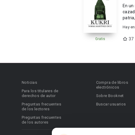
En un 
cazado
patria
Hay en
37
Gratis
Noticias
Compra de libros
electrónicos
Para los titulares de
derechos de autor
Sobre Booknet
Preguntas frecuentes
Buscar usuarios
de los lectores
Preguntas frecuentes
de los autores