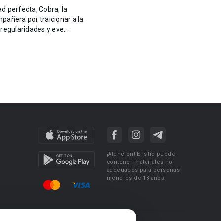
ad perfecta, Cobra, la
mpañera por traicionar a la
regularidades y eve...
¡Atención! El sitio puede
contener materiales no
adecuados para personas
menores de 18 años.