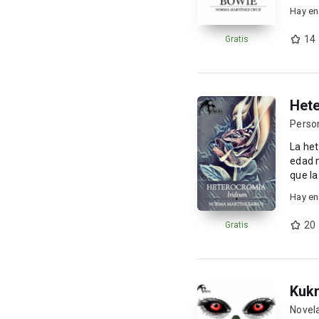
Hay en
14
Gratis
Hete
Perso
La het
edad m
Hay en
20
Gratis
Kukr
Novel