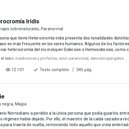
rocromía Iridis
najes sobrenaturales
,
Paranormal
sona que tiene Heterocromía iridis presenta dos tonalidades distinta
caso es más frecuente en los seres humanos. Algunos de los factore
nar heterocromía del iris incluyen Siderosis o Hemosiderosis, como
tismo...
 el texto:
maldiciones y profecías
,
amor paranormal
,
demoniosyangeles
12 101
Texto completo
345 pág.
ie
a negra
,
Magia
erio Nornodiano a perdido a la única persona que podía guiarlos entre
o régimen había dejado. Por ello, el maestro de la caída cazadora re
a para traerla de vuelta, removiendo todo aquello que creía enterrado