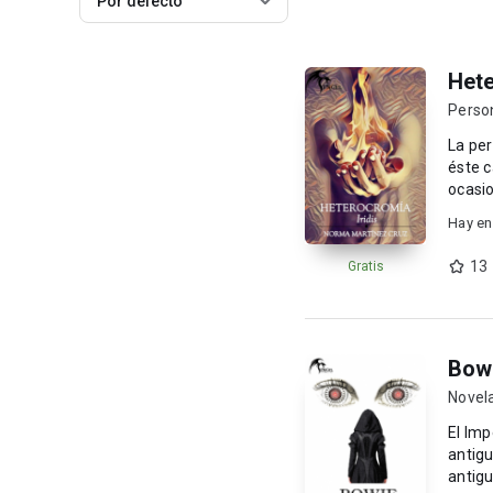
Por defecto
Hete
Perso
La per
éste 
ocasio
trauma
Hay en
13
Gratis
Bow
Novel
El Imp
antigu
antigu