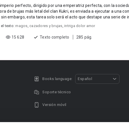
imperio perfecto, dirigido por una emperatriz perfecta, con la socied
ra de brujas más letal del clan Kukri, es enviada a ejecutar a una co
, sin embargo, esta tarea solo será el acto que destape una serie de ir
 el texto:
magos
,
cazadores y brujas
,
intriga dolor amor
15 628
Texto completo
285 pág.
Books language:
Español
Soporte técnico
Versión móvil