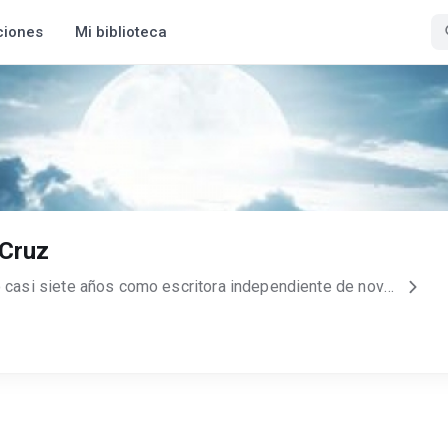
ciones
Mi biblioteca
Cruz
Soy artista amateur y llevo casi siete años como escritora independiente de novelas y cuentos cortos. Me gusta el anime, manga, los dramas orientales, los videojuegos (clásicos y nuevos), los cómics, el cosplay y el cine en general, aunque tengo cierta tendencia al género de terror. Soy escritora de narrativa de fantasia y novela negra; me gusta incursionar en nuevos generos. Espero que mis novelas les resulten interesantes de leer y que se animen a entrar en el alocado mundo de mi imaginación.