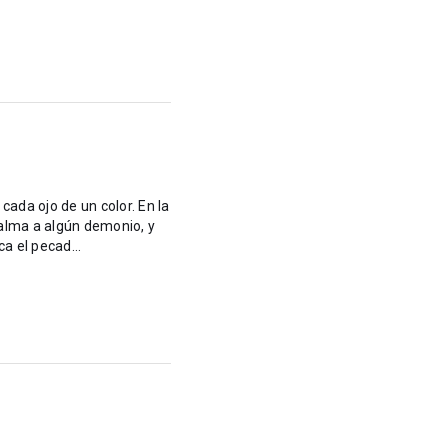
cada ojo de un color. En la
 alma a algún demonio, y
la marca del pacto. El que practica el pecad...