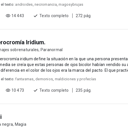
 el texto:
androides
,
necromancia
,
magosybrujas
14 443
Texto completo
272 pág.
rocromía Iridium.
najes sobrenaturales
,
Paranormal
erocromía iridium define la situación en la que una persona presenta 
edia se creía que estas personas de ojos bicolor habían vendido su
que la diferencia en el color de los ojos era 
 el texto:
fantasmas
,
demonios
,
maldiciones y profecías
10 473
Texto completo
235 pág.
i
a negra
,
Magia