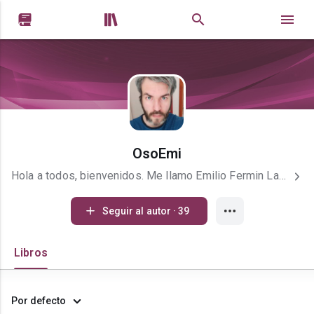


OsoEmi
Hola a todos, bienvenidos. Me llamo Emilio Fermin Lapenta, soy autor de la saga Reliquias de Daghol. Publiqué mi primer libro El Anfitrión de las Arenas en 2019 y me encuentro editando mi segundo libro. Asimismo, sigo escribiendo otros libros correspondientes a dicha saga y también escribo novelas, relatos góticos, poesías, etc. Comencé a expresar todo en escrito a partir de los 14 años, siendo mis pequeñas obras de acceso principalmente para amigos y familiares. Ahora incursiono en más áreas y participo en concursos e intercambios de escritores. También en 2019 tuve la oportunidad de participar en un intercambio latinoamericano presencial de narradores, poetas y poetizas entre Colombia y Argentina.
Seguir al autor · 39
Libros
Por defecto