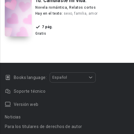
Tu. Cambiaste mi vida.
Novela romántica, Relatos cortos
Hay en el texto:
sexo, familia, amor
7 pág.
Gratis
Books language:
Español
Soporte técnico
Versión web
Noticias
Para los titulares de derechos de autor