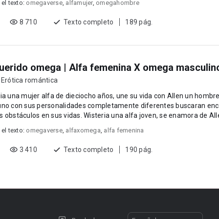
 el texto:
omegaverse
,
alfamujer
,
omegahombre
8 710
Texto completo
189 pág.
uerido omega | Alfa femenina X omega masculin
,
Erótica romántica
ia una mujer alfa de dieciocho años, une su vida con Allen un hombr
uno con sus personalidades completamente diferentes buscaran encaj
en sus vidas. Wisteria una alfa joven, se enamora de Allen quien es un omega
t...
 el texto:
omegaverse
,
alfaxomega
,
alfa femenina
3 410
Texto completo
190 pág.