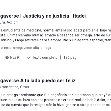
averse | Justicia y no justicia | Itadei
ura
,
Acción
a estudiante de medicina, normal ante la sociedad, pero en el bajo
tista" un mercenario muy aclamado a pesar de ser omega, arto de su 
 misión y luego retirarse para siempre. Itachi un agente especial, tr
 el texto:
omegaverse
,
alfa
,
omega
6 239
Texto completo
186 pág.
averse A tu lado puedo ser feliz
a romántica
,
Otros
l, un omega dominante que fue engañado por la persona que creyó 
cuenta que su lazo con esa persona no era normal, no había dolor, in
e da cuenta que la resignación lo hizo ignorar a otra persona en su vida. Adara Sinensi
.