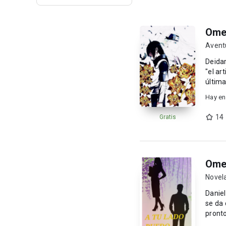
Omeg
Avent
Deidar
"el ar
última
do...
Hay en
14
Gratis
Omeg
Novel
Danie
se da 
pronto s
domi..