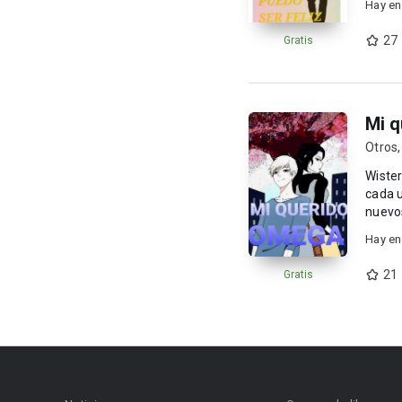
Hay en
27
Gratis
Mi q
Otros
Wister
cada 
nuevos obstáculos 
bastan
Hay en
21
Gratis