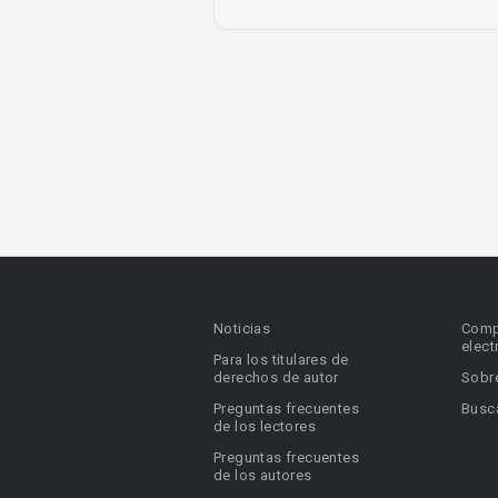
Noticias
Comp
elect
Para los titulares de
derechos de autor
Sobr
Preguntas frecuentes
Busca
de los lectores
Preguntas frecuentes
de los autores