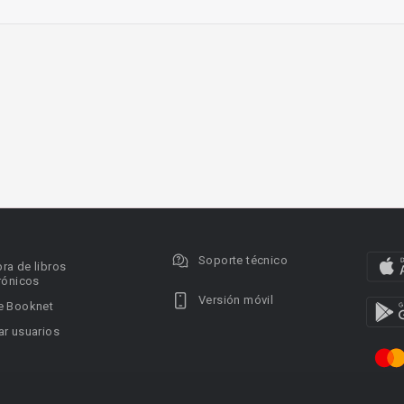
Soporte técnico
ra de libros
rónicos
Versión móvil
e Booknet
r usuarios