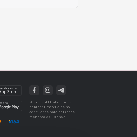
¡Atención! El sitio puede
contener materiales no
adecuados para personas
menores de 18 años.