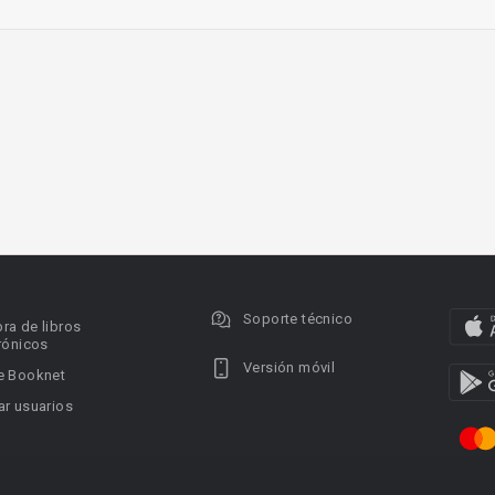
Soporte técnico
ra de libros
rónicos
Versión móvil
e Booknet
r usuarios