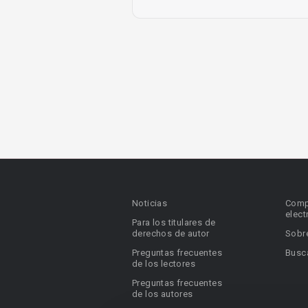
Noticias
Comp
elect
Para los titulares de
derechos de autor
Sobr
Preguntas frecuentes
Busca
de los lectores
Preguntas frecuentes
de los autores