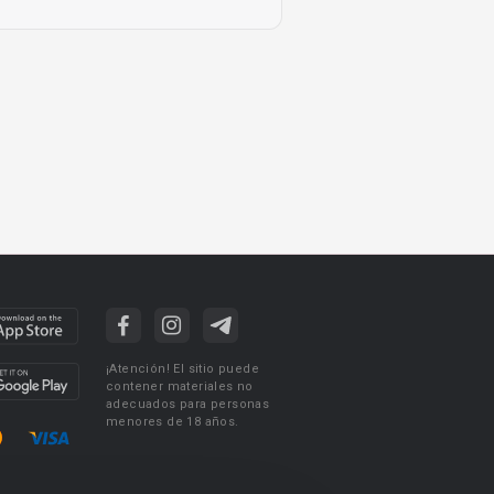
¡Atención! El sitio puede
contener materiales no
adecuados para personas
menores de 18 años.