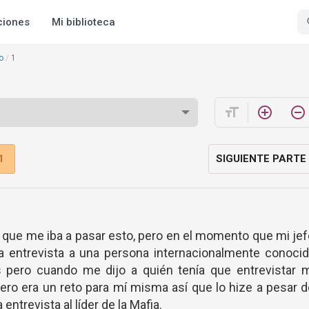
ciones
Mi biblioteca
o
1
format_size
add_circle_outline
remove_circle_outline
1
SIGUIENTE PARTE
 que me iba a pasar esto, pero en el momento que mi je
a entrevista a una persona internacionalmente conocid
 pero cuando me dijo a quién tenía que entrevistar m
 Pero era un reto para mí misma así que lo hize a pesar 
 entrevista al líder de la Mafia.