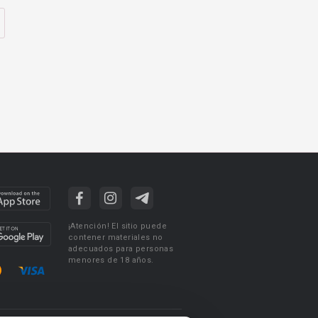
¡Atención! El sitio puede
contener materiales no
adecuados para personas
menores de 18 años.