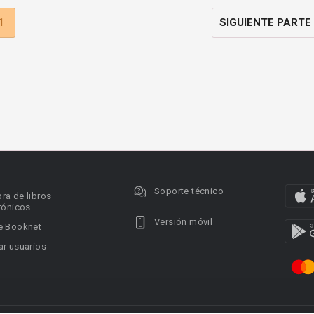
1
SIGUIENTE PARTE
Soporte técnico
ra de libros
rónicos
Versión móvil
e Booknet
r usuarios