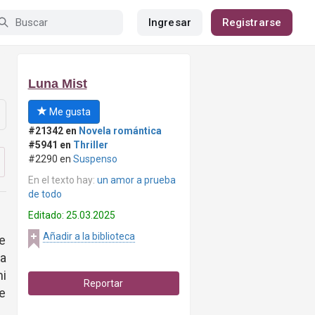
Ingresar
Registrarse
Luna Mist
Me gusta
#21342 en
Novela romántica
#5941 en
Thriller
#2290 en
Suspenso
En el texto hay:
un amor a prueba
de todo
Editado: 25.03.2025
Añadir a la biblioteca
fe
a
i
Reportar
de