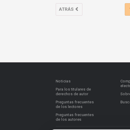
ATRÁS
Noticias
Comp
elect
Para los titulares de
derechos de autor
Sobr
Preguntas frecuentes
Busca
de los lectores
Preguntas frecuentes
de los autores