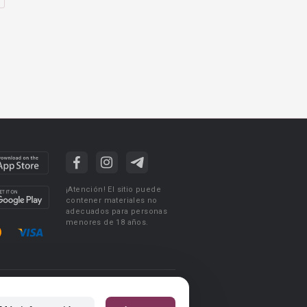
¡Atención! El sitio puede
contener materiales no
adecuados para personas
menores de 18 años.
ciones de uso
Acuerdo de Privacidad