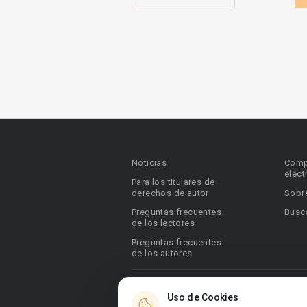
Noticias
Comp
elect
Para los titulares de
derechos de autor
Sobr
Preguntas frecuentes
Busca
de los lectores
Preguntas frecuentes
de los autores
© 2026 Booknet. Todos los derechos res
Uso de Cookies