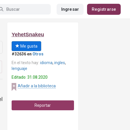
Ingresar
Registrarse
YehetSnakeu
Me gusta
#32636 en
Otros
En el texto hay:
idioma
,
ingles
,
lenguaje
Editado: 31.08.2020
Añadir a la biblioteca
el
Reportar