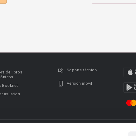
Soporte técnico
ra de libros
rónicos
Versión móvil
e Booknet
r usuarios
ervados.
Privacy policy
DMCA Copyright Policy
Condi