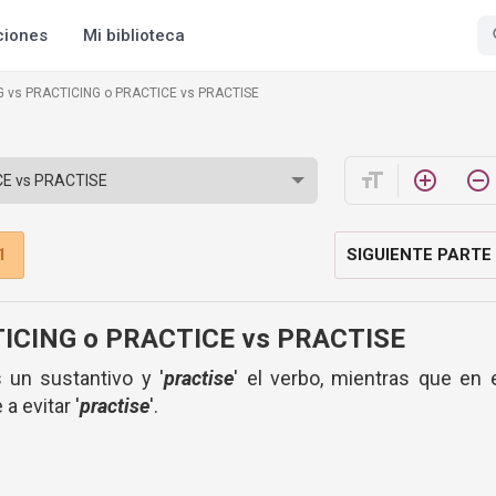
ciones
Mi biblioteca
G vs PRACTICING o PRACTICE vs PRACTISE
format_size
add_circle_outline
remove_circle_outline
1
SIGUIENTE PARTE
ICING o PRACTICE vs PRACTISE
s un sustantivo y '
practise
' el verbo, mientras que en 
a evitar '
practise
'.