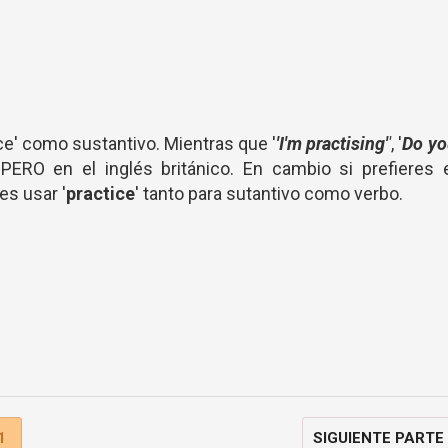
ce' como sustantivo. Mientras que '
'I'm practising'
'
, '
Do yo
 PERO en el inglés británico. En cambio si prefieres 
s usar '
practice
' tanto para sutantivo como verbo.
1
SIGUIENTE PARTE