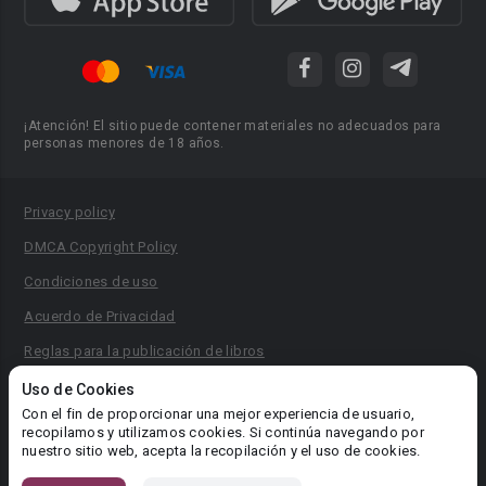
¡Atención! El sitio puede contener materiales no adecuados para
personas menores de 18 años.
Privacy policy
DMCA Copyright Policy
Condiciones de uso
Acuerdo de Privacidad
Reglas para la publicación de libros
Área RR.PP.: pr@booknet.com
Uso de Cookies
Con el fin de proporcionar una mejor experiencia de usuario,
recopilamos y utilizamos cookies. Si continúa navegando por
© 2026 Booknet. Todos los derechos reservados.
nuestro sitio web, acepta la recopilación y el uso de cookies.
Dirección comercial: Griva Digeni 51, oficina 1, Larnaca, 6036,
Chipre