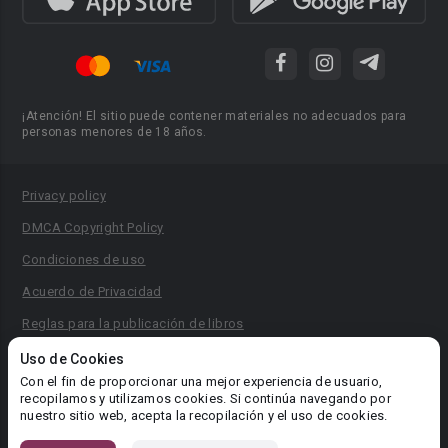
¡Atención! El sitio puede contener materiales no adecuados para
personas menores de 18 años.
Privacy policy
DMCA Copyright Policy
Condiciones de uso
Acuerdo de Privacidad
Reglas para la publicación de libros
Área RR.PP.: pr@booknet.com
Uso de Cookies
Con el fin de proporcionar una mejor experiencia de usuario,
recopilamos y utilizamos cookies. Si continúa navegando por
© 2026 Booknet. Todos los derechos reservados.
nuestro sitio web, acepta la recopilación y el uso de cookies.
Dirección comercial: Griva Digeni 51, oficina 1, Larnaca, 6036,
Chipre