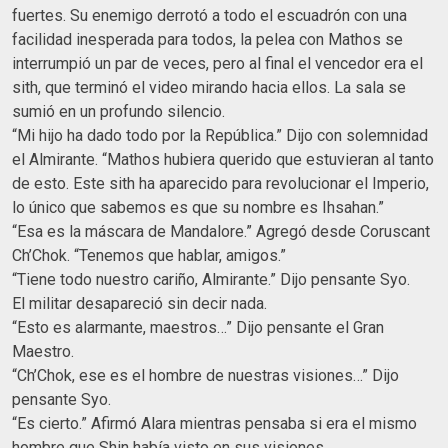
fuertes. Su enemigo derrotó a todo el escuadrón con una
facilidad inesperada para todos, la pelea con Mathos se
interrumpió un par de veces, pero al final el vencedor era el
sith, que terminó el video mirando hacia ellos. La sala se
sumió en un profundo silencio.
“Mi hijo ha dado todo por la República.” Dijo con solemnidad
el Almirante. “Mathos hubiera querido que estuvieran al tanto
de esto. Este sith ha aparecido para revolucionar el Imperio,
lo único que sabemos es que su nombre es Ihsahan.”
“Esa es la máscara de Mandalore.” Agregó desde Coruscant
Ch’Chok. “Tenemos que hablar, amigos.”
“Tiene todo nuestro cariño, Almirante.” Dijo pensante Syo.
El militar desapareció sin decir nada.
“Esto es alarmante, maestros…” Dijo pensante el Gran
Maestro.
“Ch’Chok, ese es el hombre de nuestras visiones…” Dijo
pensante Syo.
“Es cierto.” Afirmó Alara mientras pensaba si era el mismo
hombre que Shin había visto en sus visiones.