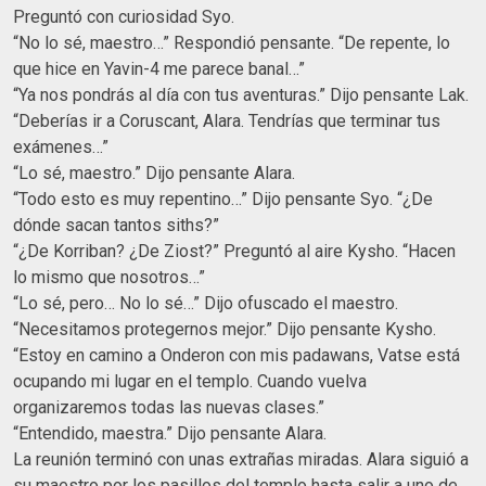
Preguntó con curiosidad Syo.
“No lo sé, maestro…” Respondió pensante. “De repente, lo
que hice en Yavin-4 me parece banal…”
“Ya nos pondrás al día con tus aventuras.” Dijo pensante Lak.
“Deberías ir a Coruscant, Alara. Tendrías que terminar tus
exámenes…”
“Lo sé, maestro.” Dijo pensante Alara.
“Todo esto es muy repentino…” Dijo pensante Syo. “¿De
dónde sacan tantos siths?”
“¿De Korriban? ¿De Ziost?” Preguntó al aire Kysho. “Hacen
lo mismo que nosotros…”
“Lo sé, pero… No lo sé…” Dijo ofuscado el maestro.
“Necesitamos protegernos mejor.” Dijo pensante Kysho.
“Estoy en camino a Onderon con mis padawans, Vatse está
ocupando mi lugar en el templo. Cuando vuelva
organizaremos todas las nuevas clases.”
“Entendido, maestra.” Dijo pensante Alara.
La reunión terminó con unas extrañas miradas. Alara siguió a
su maestro por los pasillos del templo hasta salir a uno de