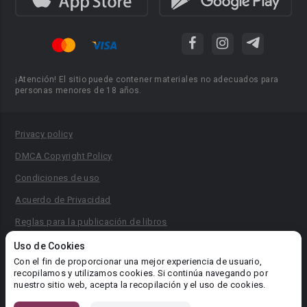
¡Atención! El sitio puede contener materiales no adecuados para
personas menores de 18 años.
Privacy policy
DMCA Copyright Policy
Condiciones de uso
Acuerdo de Privacidad
Reglas para la publicación de libros
Área RR.PP.: pr@booknet.com
Uso de Cookies
Con el fin de proporcionar una mejor experiencia de usuario,
recopilamos y utilizamos cookies. Si continúa navegando por
© 2026 Booknet. Todos los derechos reservados.
nuestro sitio web, acepta la recopilación y el uso de cookies.
Dirección comercial: Griva Digeni 51, oficina 1, Larnaca, 6036,
Chipre