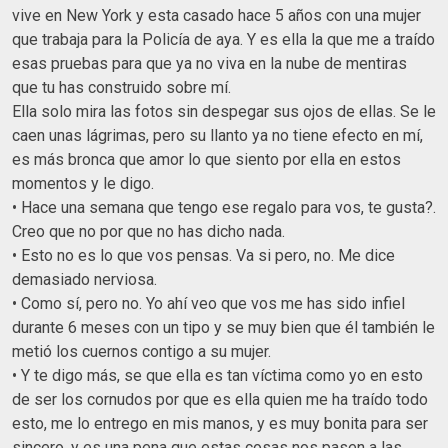
vive en New York y esta casado hace 5 años con una mujer
que trabaja para la Policía de aya. Y es ella la que me a traído
esas pruebas para que ya no viva en la nube de mentiras
que tu has construido sobre mí.
Ella solo mira las fotos sin despegar sus ojos de ellas. Se le
caen unas lágrimas, pero su llanto ya no tiene efecto en mí,
es más bronca que amor lo que siento por ella en estos
momentos y le digo.
• Hace una semana que tengo ese regalo para vos, te gusta?.
Creo que no por que no has dicho nada.
• Esto no es lo que vos pensas. Va si pero, no. Me dice
demasiado nerviosa.
• Como sí, pero no. Yo ahí veo que vos me has sido infiel
durante 6 meses con un tipo y se muy bien que él también le
metió los cuernos contigo a su mujer.
• Y te digo más, se que ella es tan víctima como yo en esto
de ser los cornudos por que es ella quien me ha traído todo
esto, me lo entrego en mis manos, y es muy bonita para ser
sincero, y es una pena que estas cosas nos pasen a las