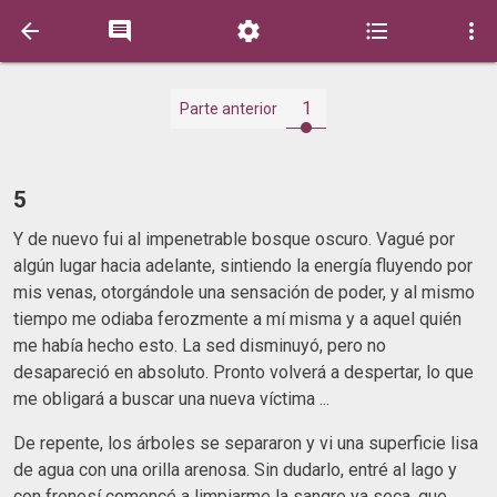





1
Parte anterior
5
Y de nuevo fui al impenetrable bosque oscuro. Vagué por
algún lugar hacia adelante, sintiendo la energía fluyendo por
mis venas, otorgándole una sensación de poder, y al mismo
tiempo me odiaba ferozmente a mí misma y a aquel quién
me había hecho esto. La sed disminuyó, pero no
desapareció en absoluto. Pronto volverá a despertar, lo que
me obligará a buscar una nueva víctima ...
De repente, los árboles se separaron y vi una superficie lisa
de agua con una orilla arenosa. Sin dudarlo, entré al lago y
con frenesí comencé a limpiarme la sangre ya seca, que