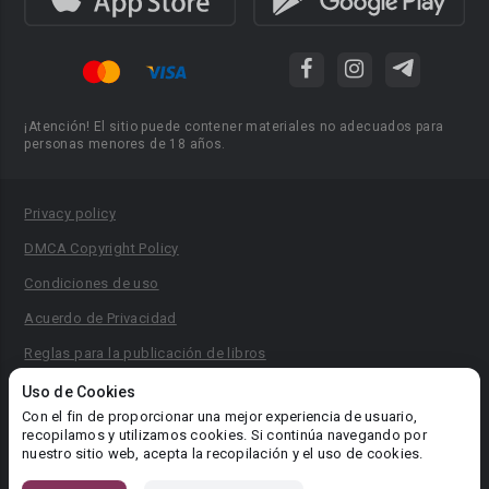
¡Atención! El sitio puede contener materiales no adecuados para
personas menores de 18 años.
Privacy policy
DMCA Copyright Policy
Condiciones de uso
Acuerdo de Privacidad
Reglas para la publicación de libros
Área RR.PP.: pr@booknet.com
Uso de Cookies
Con el fin de proporcionar una mejor experiencia de usuario,
recopilamos y utilizamos cookies. Si continúa navegando por
© 2026 Booknet. Todos los derechos reservados.
nuestro sitio web, acepta la recopilación y el uso de cookies.
Dirección comercial: Griva Digeni 51, oficina 1, Larnaca, 6036,
Chipre