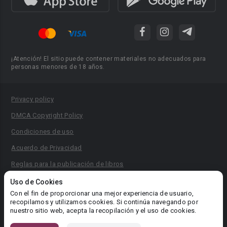
¡Atención! El sitio puede contener materiales no adecuados para
personas menores de 18 años.
Privacy policy
DMCA Copyright Policy
Condiciones de uso
Acuerdo de Privacidad
Reglas para la publicación de libros
Área RR.PP.: pr@booknet.com
Uso de Cookies
Con el fin de proporcionar una mejor experiencia de usuario,
recopilamos y utilizamos cookies. Si continúa navegando por
© 2026 Booknet. Todos los derechos reservados.
nuestro sitio web, acepta la recopilación y el uso de cookies.
Dirección comercial: Griva Digeni 51, oficina 1, Larnaca, 6036,
Chipre