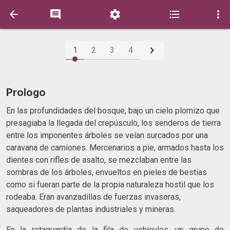






1
2
3
4
Prologo
En las profundidades del bosque, bajo un cielo plomizo que
presagiaba la llegada del crepúsculo, los senderos de tierra
entre los imponentes árboles se veían surcados por una
caravana de camiones. Mercenarios a pie, armados hasta los
dientes con rifles de asalto, se mezclaban entre las
sombras de los árboles, envueltos en pieles de bestias
como si fueran parte de la propia naturaleza hostil que los
rodeaba. Eran avanzadillas de fuerzas invasoras,
saqueadores de plantas industriales y mineras.
En la retaguardia de la fila de vehículos, un grupo de