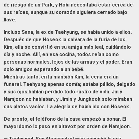
de riesgo de un Park, y Hobi necesitaba estar cerca de
sus raíces, aunque su corazón siguiera cerrado bajo
llave.
Incluso Sana, la ex de Taehyung, se había unido a ellos.
Después de que Hoseok la salvara de la furia de los
Kim, ella se convirtió en su amiga más leal, cuidándolo
día y noche. Allí, en esa cocina, todos reían como
personas normales, lejos de las armas y el poder. Eran
solo amigos esperando a un bebé.
Mientras tanto, en la mansión Kim, la cena era un
funeral. Taehyung apenas comía; estaba pálido, delgado
y sus ojos habían perdido todo rastro de vida. Jin y
Namjoon no hablaban, y Jimin y Jungkook solo miraban
sus platos vacíos. La alegría se había ido con Hoseok.
De pronto, el teléfono de la casa empezó a sonar. El
mayordomo lo puso en altavoz por orden de Namjoon.
—¡Taehyung! ¡Soy Alessandro! —se escuchó la voz