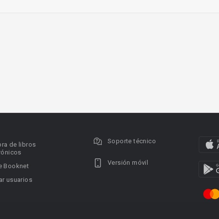
Soporte técnico
ra de libros
rónicos
Versión móvil
e Booknet
r usuarios