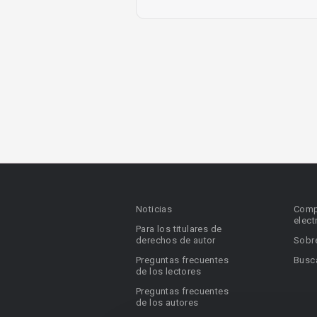
Noticias
Comp
elect
Para los titulares de
derechos de autor
Sobr
Preguntas frecuentes
Busca
de los lectores
Preguntas frecuentes
de los autores