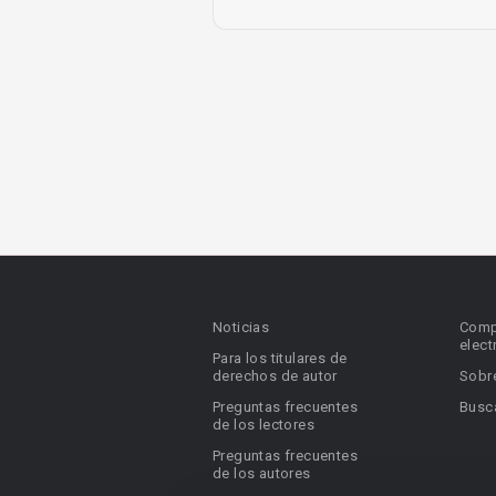
Noticias
Comp
elect
Para los titulares de
derechos de autor
Sobr
Preguntas frecuentes
Busca
de los lectores
Preguntas frecuentes
de los autores