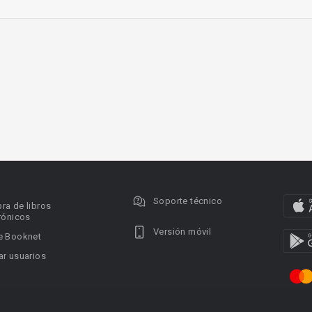
Soporte técnico
ra de libros
rónicos
Versión móvil
e Booknet
r usuarios