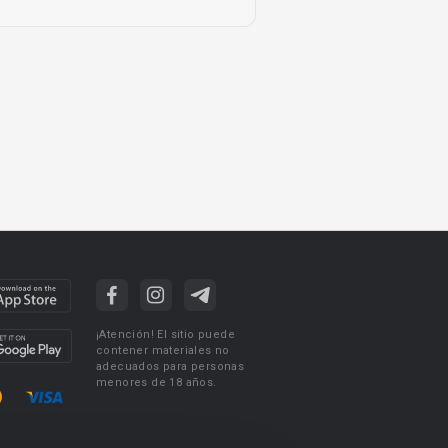
¡Atención! El sitio puede
contener materiales no
adecuados para personas
menores de 18 años.