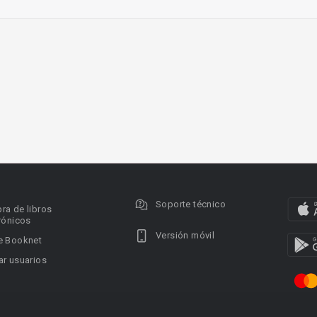
Soporte técnico
ra de libros
rónicos
Versión móvil
e Booknet
r usuarios