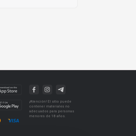
¡Atención! El sitio puede
contener materiales no
adecuados para personas
menores de 18 años.