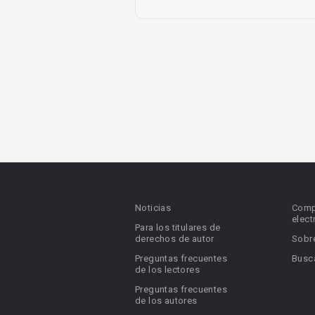
Noticias
Comp
elect
Para los titulares de
derechos de autor
Sobr
Preguntas frecuentes
Busca
de los lectores
Preguntas frecuentes
de los autores