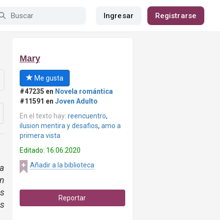
Ingresar
Registrarse
Mary
Me gusta
#47235 en
Novela romántica
#11591 en
Joven Adulto
En el texto hay:
reencuentro
,
ilusion mentira y desafios
,
amo a
primera vista
Editado: 16.06.2020
Añadir a la biblioteca
ba
en
s
Reportar
is