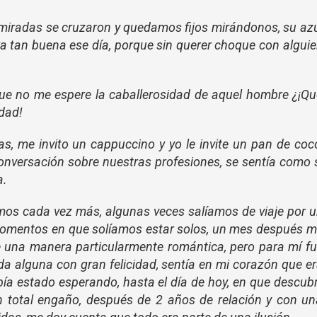
 miradas se cruzaron y quedamos fijos mirándonos,
su
az
ra tan buena ese día, porque sin querer choque con algui
ue no me espere la caballerosidad de aquel hombre ¿¡Q
idad!
, me invito un cappuccino y yo le invite un pan de coc
nversación sobre nuestras profesiones, se sentía como 
a.
mos cada vez más, algunas veces salíamos de viaje por 
 momentos en que solíamos estar solos, un mes después 
e una manera particularmente romántica, pero para mí f
da alguna con gran felicidad, sentía en mi corazón que e
ía estado esperando, hasta el día de hoy, en que descubr
n total engaño, después de 2 años de relación y con u