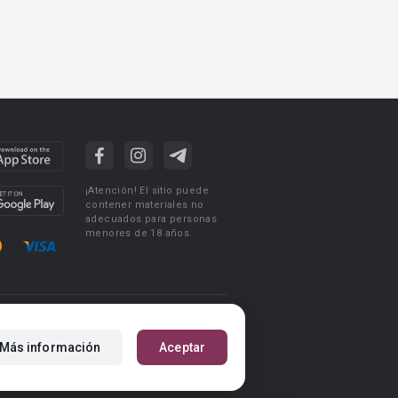
¡Atención! El sitio puede
contener materiales no
adecuados para personas
menores de 18 años.
ciones de uso
Acuerdo de Privacidad
Más información
Aceptar
m
Reglas para la publicación de libros