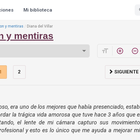
ciones
Mi biblioteca
ion y mentiras
Diana del Villar
on y mentiras
format_size
add_circle_outline
remove_circle_outline
1
2
SIGUIENTE
so, era uno de los mejores que había presenciado, esta
cordar la trágica vida amorosa que tuve hace 3 años que 
tando, el lente de mi cámara capturo su
s movimiento
ofesional y esto es lo único que me ayuda a mejorar m