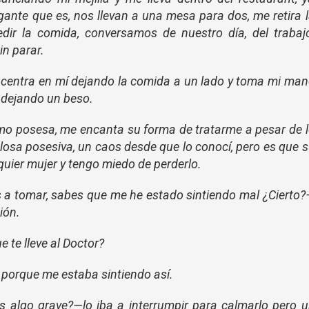
gante que es,
nos llevan a una mesa para dos, me retira 
pedir la comida, conversamos de nuestro día, del trabaj
n parar.
ncentra en
mí dejando la comida a un lado
y toma mi man
 dejando un beso.
o posesa, me encanta su forma de tratarme a pesar de 
losa posesiva, un caos desde que lo conocí, pero es que 
quier mujer y
tengo miedo de perderlo.
as a tomar, sabes que me he estado sintiendo mal ¿Cierto
ión.
e te lleve al Doctor?
on porque me estaba sintiendo así.
Es algo grave?—lo iba a interrumpir para calmarlo pero 