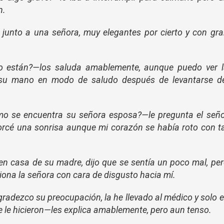
n.
 junto a una señora, muy elegantes por cierto y con gr
 están?—los saluda amablemente, aunque puedo ver l
e su mano en modo de saludo después de levantarse de
ómo se encuentra su señora esposa?—le pregunta el señ
rcé una sonrisa aunque mi corazón se había roto con t
en casa de su madre, dijo que se sentía un poco mal, pe
na la señora con cara de disgusto hacia mí.
radezco su preocupación, la he llevado al médico y solo 
se le hicieron—les explica amablemente, pero aun tenso.