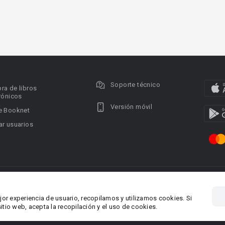
Soporte técnico
ra de libros
rónicos
Versión móvil
e Booknet
r usuarios
ervados.
Privacy policy
DMCA Copyright Policy
Condi
ina 1, Larnaca,
Área RR.PP.: pr@booknet.co
jor experiencia de usuario, recopilamos y utilizamos cookies. Si
tio web, acepta la recopilación y el uso de cookies.