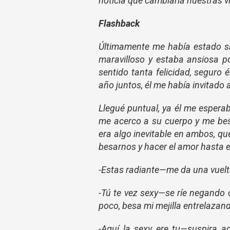
noticia que cambiaría nuestras v
Flashback
Últimamente me había estado sin
maravilloso y estaba ansiosa po
sentido tanta felicidad, seguro 
año juntos, él me había invitado a
Llegué puntual, ya él me espera
me acerco a su cuerpo y me bes
era algo inevitable en ambos, 
besarnos y hacer el amor hasta e
-Estas radiante—me da una vuelt
-Tú te vez sexy—se ríe negando 
poco, besa mi mejilla entrelaza
-Aquí la sexy ere tu—suspira ac