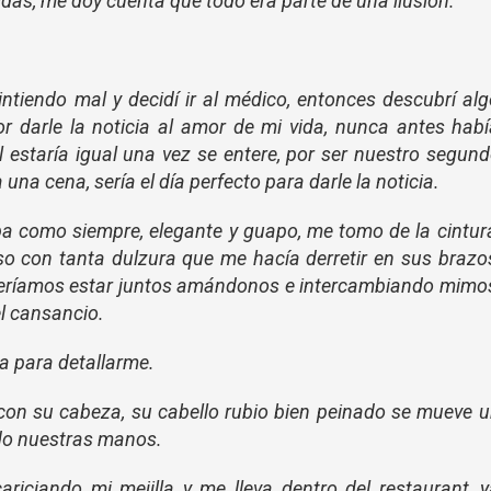
idas, me doy cuenta que todo era parte de una ilusión.
tiendo mal y decidí ir al médico, entonces descubrí al
r darle la noticia al amor de mi vida, nunca antes hab
él estaría igual una vez se entere, por ser nuestro segun
 una cena, sería el día perfecto p
ara darle la noticia
.
ba como siempre, elegante y guapo, me tomo de la cintur
o con tanta dulzura que me hacía derretir en sus brazo
queríamos estar juntos amándonos e intercambiando mimo
l cansancio.
a para detallarme.
con su cabeza, su cabello rubio bien peinado se mueve 
ndo nuestras manos.
ariciando mi mejilla y me lleva dentro del restaurant, 