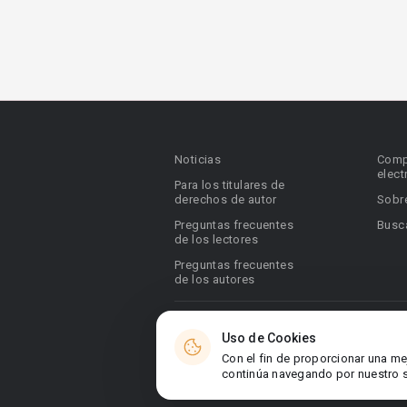
Noticias
Comp
elect
Para los titulares de
derechos de autor
Sobr
Preguntas frecuentes
Busca
de los lectores
Preguntas frecuentes
de los autores
© 2026 Booknet. Todos los derechos res
Uso de Cookies
Dirección comercial: Griva Digeni 51, ofic
Con el fin de proporcionar una me
6036, Chipre
continúa navegando por nuestro si