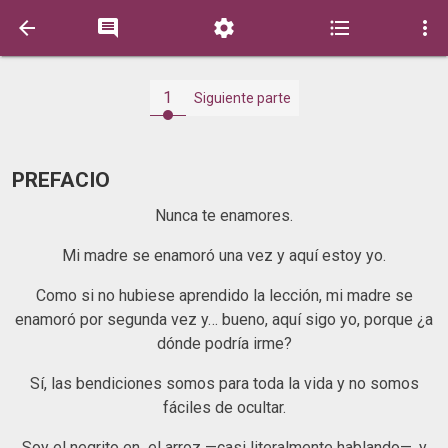





1
Siguiente parte
PREFACIO
Nunca te enamores.
Mi madre se enamoró una vez y aquí estoy yo.
Como si no hubiese aprendido la lección, mi madre se
enamoró por segunda vez y… bueno, aquí sigo yo, porque ¿a
dónde podría irme?
Sí, las bendiciones somos para toda la vida y no somos
fáciles de ocultar.
Soy el negrito en el arroz —casi literalmente hablando—, y