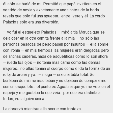
él sólo se burló de mi. Permitió que papá invirtiera en el
vestido de novia y exactamente unos antes de la boda
revela que sólo fui una apuesta... entre Ivete y él. La cerdo
Palacios sólo era una diversión.
— yo fui el esqueleto Palacios — miró a tia Maruca que se
deja caer en la otra camita frente a la mia — no sólo las
personas pasadas de peso pasan por insultos — ella sonríe
con ironía — en mis tiempos las mujeres eran delgadas pero
de anchas caderas, nada de esqueliticas cómo lo son ahora
— rueda los ojos — no tenia más carne como las demás
mujeres... no ellas tenían el cuerpo como el de la forma de un
reloj de arena y yo... — niega — era una tabla total. Se
burlaban de mi, me insultaban y no dejaban de compararme
con un esqueleto... el punto es Agustina que yo me veia en el
espejo y me gustaba lo que veia... por que era distinta a
todas, era alguien única.
La observó mientras ella sonrie con tristeza.