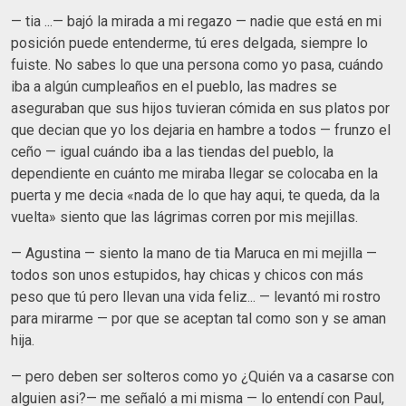
— tia ...— bajó la mirada a mi regazo — nadie que está en mi
posición puede entenderme, tú eres delgada, siempre lo
fuiste. No sabes lo que una persona como yo pasa, cuándo
iba a algún cumpleaños en el pueblo, las madres se
aseguraban que sus hijos tuvieran cómida en sus platos por
que decian que yo los dejaria en hambre a todos — frunzo el
ceño — igual cuándo iba a las tiendas del pueblo, la
dependiente en cuánto me miraba llegar se colocaba en la
puerta y me decia «nada de lo que hay aqui, te queda, da la
vuelta» siento que las lágrimas corren por mis mejillas.
— Agustina — siento la mano de tia Maruca en mi mejilla —
todos son unos estupidos, hay chicas y chicos con más
peso que tú pero llevan una vida feliz... — levantó mi rostro
para mirarme — por que se aceptan tal como son y se aman
hija.
— pero deben ser solteros como yo ¿Quién va a casarse con
alguien asi?— me señaló a mi misma — lo entendí con Paul,