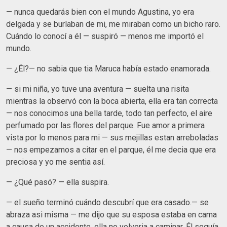
— nunca quedarás bien con el mundo Agustina, yo era
delgada y se burlaban de mi, me miraban como un bicho raro.
Cuándo lo conocí a él — suspiró — menos me importó el
mundo.
— ¿Él?— no sabia que tia Maruca había estado enamorada.
— si mi niña, yo tuve una aventura — suelta una risita
mientras la observó con la boca abierta, ella era tan correcta
— nos conocimos una bella tarde, todo tan perfecto, el aire
perfumado por las flores del parque. Fue amor a primera
vista por lo menos para mi — sus mejillas estan arreboladas
— nos empezamos a citar en el parque, él me decia que era
preciosa y yo me sentia así.
— ¿Qué pasó? — ella suspira.
— el sueño terminó cuándo descubrí que era casado.— se
abraza asi misma — me dijo que su esposa estaba en cama
a causa de un accidente, ella no volveria a caminar. Él seguía