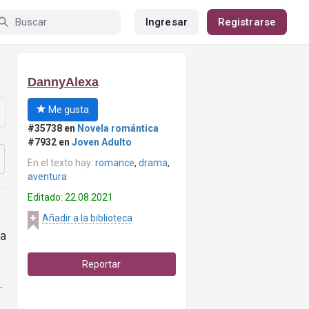
Ingresar
Registrarse
DannyAlexa
Me gusta
#35738 en
Novela romántica
#7932 en
Joven Adulto
En el texto hay:
romance
,
drama
,
aventura
Editado: 22.08.2021
Añadir a la biblioteca
a
Reportar
.