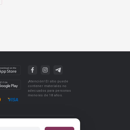
¡Atención! El sitio puede
contener materiales no
adecuados para personas
menores de 18 años.
ciones de uso
Acuerdo de Privacidad