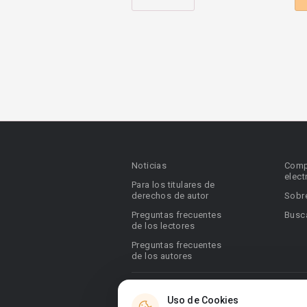
Noticias
Comp
elect
Para los titulares de
derechos de autor
Sobr
Preguntas frecuentes
Busca
de los lectores
Preguntas frecuentes
de los autores
© 2026 Booknet. Todos los derechos res
Uso de Cookies