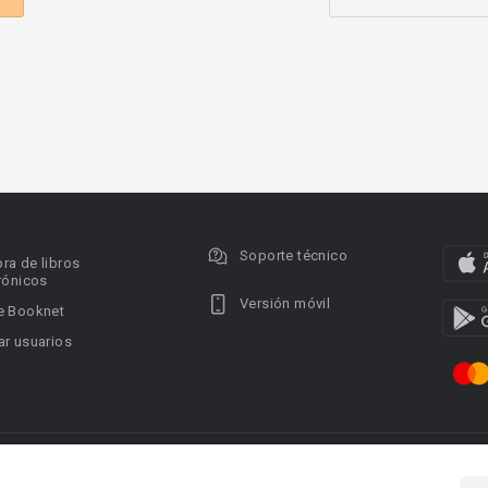
Soporte técnico
ra de libros
rónicos
Versión móvil
e Booknet
r usuarios
ervados.
Privacy policy
DMCA Copyright Policy
Condi