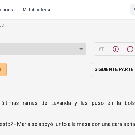
ciones
Mi biblioteca
GO
format_size
add_circle_outline
remove_circle_outline
1
SIGUIENTE PARTE
 últimas ramas de Lavanda y las puso en la bols
sto? - Marla se apoyó junto a la mesa con una cara seria