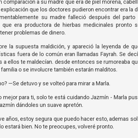
n comparación a su madre que era de piel morena, cabel
 explicación que los doctores pudieron encontrar era la 
amentablemente su madre falleció después del parto 
 que era productora de hierbas medicinales pronto s
 tener problemas de dinero.
re la supuesta maldición, y apareció la leyenda de qu
ísticas fuera de lo común eran llamadas Fayrah. Se dec
as a ellos te maldecían. desde entonces se rumoreaba q
familia o se involucre también estarán malditos.
o? —Se detuvo y se volteó para mirar a Marla.
o mejor para ti, solo te está cuidando Jazmín - Marla pu
azmín dándoles un suave apretón.
eve años, estoy segura que puedo hacer esto, ademas so
do estará bien. No te preocupes, volveré pronto.