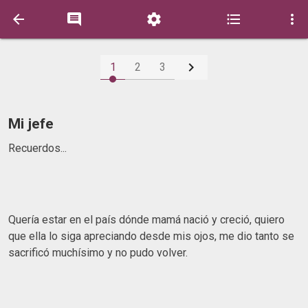






1
2
3
Mi jefe
Recuerdos...
Quería estar en el país dónde mamá nació y creció, quiero
que ella lo siga apreciando desde mis ojos, me dio tanto se
sacrificó muchísimo y no pudo volver.