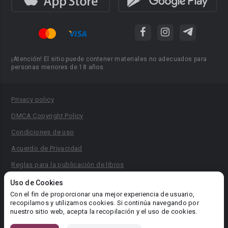
¡Atención! El sitio puede contener materiales no adecuados para
personas menores de 18 años.
Privacy policy
DMCA Copyright Policy
Condiciones de uso
Acuerdo de Privacidad
Reglas para la publicación de libros
Área RR.PP.: pr@booknet.com
Uso de Cookies
Con el fin de proporcionar una mejor experiencia de usuario,
recopilamos y utilizamos cookies. Si continúa navegando por
© 2026 Booknet. Todos los derechos reservados.
nuestro sitio web, acepta la recopilación y el uso de cookies.
Dirección comercial: Griva Digeni 51, oficina 1, Larnaca, 6036,
Chipre