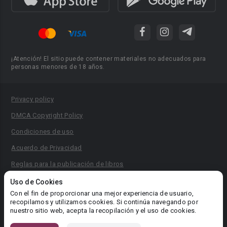
¡Atención! El sitio puede contener materiales no adecuados para
personas menores de 18 años.
Privacy policy
DMCA Copyright Policy
Condiciones de uso
Acuerdo de Privacidad
Reglas para la publicación de libros
Área RR.PP.: pr@booknet.com
Uso de Cookies
Con el fin de proporcionar una mejor experiencia de usuario,
recopilamos y utilizamos cookies. Si continúa navegando por
© 2026 Booknet. Todos los derechos reservados.
nuestro sitio web, acepta la recopilación y el uso de cookies.
Dirección comercial: Griva Digeni 51, oficina 1, Larnaca, 6036,
Chipre