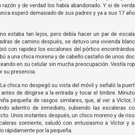
razón y de verdad los había abandonado. Y si de verd
 nunca esperó demasiado de sus padres y ya a sus 17 añ
 estaba tan lejos, pero debía hacer un par de escala
 cuadras de camino después, se detuvo una vivienda blan
ubió con rapidez los escalones del pórtico encontrándo
ú a una chica morena y de cabello castaño de unos do
teando en su celular sin mucha preocupación. Vestía ro
or su presencia.
a chica no despegó su vista del móvil y señaló la puer
antes de dirigirse a la entrada y tocar el timbre. Minut
iña pequeña de rasgos similares, que, al ver a Víctor, 
riendo adentro de inmediato, subiendo las escaleras c
 acto. Unos instantes después, un chico moreno y de ris
caleras sonriente, saludó con entusiasmo a Víctor y s
nido rápidamente por la pequeña.