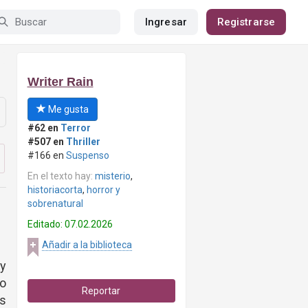
Ingresar
Registrarse
Writer Rain
Me gusta
#62 en
Terror
#507 en
Thriller
#166 en
Suspenso
En el texto hay:
misterio
,
historiacorta
,
horror y
sobrenatural
Editado: 07.02.2026
Añadir a la biblioteca
 y
o
Reportar
as