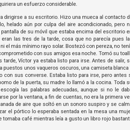
quiriera un esfuerzo considerable.
a dirigirse a su escritorio. Hizo una mueca al contacto 
o, helado aún por culpa del aire acondicionado, pero 
 pantalla de su móvil que estaba encima del escritorio 
 eran las tres de la tarde, cosa que no parecía pues l
 ni el más mínimo rayo solar. Bostezó con pereza, no ten
ía comprometido con sus amigos esa noche. Tomó su toal
tarde, Víctor ya estaba listo para irse. Antes de salir, 
enía puestos unos vaqueros oscuros, una camiseta blanca
 con sus converse. Estaba listo para irse, pero antes 
pomo de la puerta, su madre lo llamó a la cocina. Toda 
escogía las palabras adecuadas, aunque si no le dab
rse por la ventana, a fin de cuentas, no era la primera v
canada de aire que soltó en un sonoro suspiro y se cal
cruzar el pórtico lo esperaba sentada en la mesa una muj
 tomaba café mientras leía a gusto un libro rojo bastan