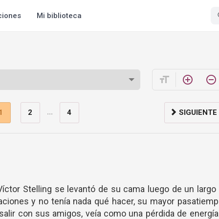
ciones
Mi biblioteca
format_size
add_circle_outline
remove_circle_outline
...
1
2
4
SIGUIENTE
Víctor Stelling se levantó de su cama luego de un largo
aciones y no tenía nada qué hacer, su mayor pasatiemp
 salir con sus amigos, veía como una pérdida de energí