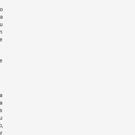
vo
a
u
n
ue
.
ue
ra
ra
os
u
o,
ar