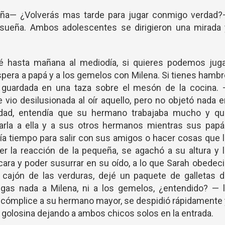
iña— ¿Volverás mas tarde para jugar conmigo verdad?
risueña. Ambos adolescentes se dirigieron una mirada 
é hasta mañana al mediodía, si quieres podemos juga
spera a papá y a los gemelos con Milena. Si tienes hamb
 guardada en una taza sobre el mesón de la cocina. 
 vio desilusionada al oír aquello, pero no objetó nada 
edad, entendía que su hermano trabajaba mucho y qu
rla a ella y a sus otros hermanos mientras sus papá
nía tiempo para salir con sus amigos o hacer cosas que 
ver la reacción de la pequeña, se agachó a su altura y 
ara y poder susurrar en su oído, a lo que Sarah obedec
 cajón de las verduras, dejé un paquete de galletas d
digas nada a Milena, ni a los gemelos, ¿entendido? — 
a cómplice a su hermano mayor, se despidió rápidamente
su golosina dejando a ambos chicos solos en la entrada.