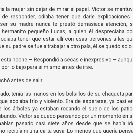
 la mujer sin dejar de mirar el papel. Víctor se mantu
de responder, odiaba tener que darle explicaciones 
ser su madre nunca le prestó demasiada atención, s
u hermanito pequeño Lucas, a quien él despreciaba co
 odiaba tener que estar allí con esas personas a las q
e su padre se fue a trabajar a otro país, él se quedó solo
 esta noche.— Respondió a secas e inexpresivo.— aunq
por lo bajo para sí mismo antes de irse.
hó antes de salir.
ado, tenía las manos en los bolsillos de su chaqueta pa
ue soplaba frío y violento. Era de esperarse, ya casi e
de los árboles ya estaban rodando el suelo de los pati
ribundo. Víctor se quedó pensando por un momento en s
 habían pasado casi siete años desde que se había id
e no recibía ni una carta suya. Lo menos que quería pens