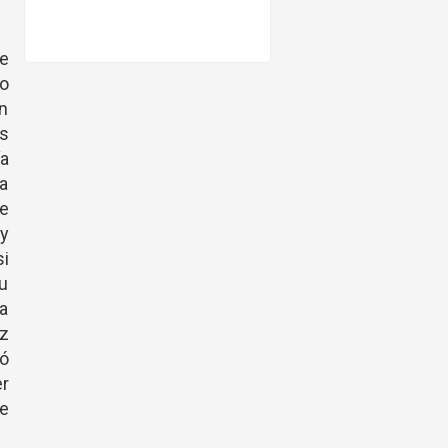
de
no
en
as
ía
la
se
 y
si
su
a
ez
mó
er
te