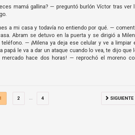
ces mamá gallina? — preguntó burlón Víctor tras ver 
go.
enes a mi casa y todavía no entiendo por qué. — comen
sa. Abram se detuvo en la puerta y se dirigió a Mile
teléfono. — ¡Milena ya deja ese celular y ve a limpiar 
 a papá le va a dar un ataque cuando lo vea, te dijo que 
l mercado hace dos horas! — reprochó el moreno co
...
1
2
4
SIGUIENTE