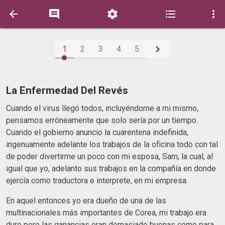






1
2
3
4
5
La Enfermedad Del Revés
Cuando el virus llegó todos, incluyéndome a mi mismo,
pensamos erróneamente que solo sería por un tiempo.
Cuando el gobierno anuncio la cuarentena indefinida,
ingenuamente adelante los trabajos de la oficina todo con tal
de poder divertirme un poco con mi esposa, Sam, la cual, al
igual que yo, adelanto sus trabajos en la compañía en donde
ejercía como traductora e interprete, en mi empresa.
En aquel entonces yo era dueño de una de las
multinacionales más importantes de Corea, mi trabajo era
duro pero las ganancias eran demasiado buenas como para