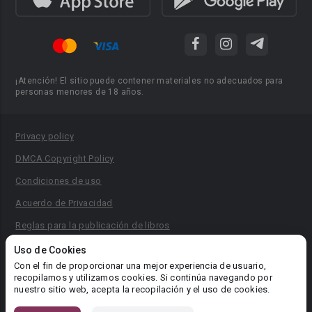
¡Atención! El sitio puede contener materiales no adecuados para
personas menores de 18 años.
Privacy policy
DMCA Copyright Policy
Condiciones de uso
Acuerdo de Privacidad
Reglas para la publicación de libros
Área RR.PP.: pr@booknet.com
Uso de Cookies
Con el fin de proporcionar una mejor experiencia de usuario,
recopilamos y utilizamos cookies. Si continúa navegando por
© 2026 Booknet. Todos los derechos reservados.
nuestro sitio web, acepta la recopilación y el uso de cookies.
Dirección comercial: Griva Digeni 51, oficina 1, Larnaca, 6036,
Chipre