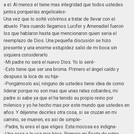
a el. Al menos el tiene mas integridad que todos ustedes
juntos porquerías angelicales-
Una vez que lo solté volvimos a tratar de llevar con el
abuelo. Para cuando llegamos Lucifer y Amenadiel fueron
los que hablaron hasta que mencionaron quien seria el
reemplazo de Dios. Una pequeña discusión se hizo
presente y una enorme estupidez salió de mi boca sin
siquiera considerarlo.
-Mi padre no será el nuevo Dios. Yo lo seré-
-Esto tiene que ser una broma. Primero el ángel caído y
despues la loca de su hija-
-Pongámoslo así, ninguno de ustedes tiene idea de como
liderar porque no son mas que unas ratas cobardes, mi
padre si sabe ya que el ha tenido su propio reino por
milenios y yo he hecho mas por este mundo que ustedes en
años. Y déjenme decirles otra cosa, si se cruzan en mi
camino, se mueren, es así de simple-
-Padre, tu eres el que eliges. Esta mocosa es indigna-
-Una cosa a la vez mis hijos. Primero mi fiesta de retiro,