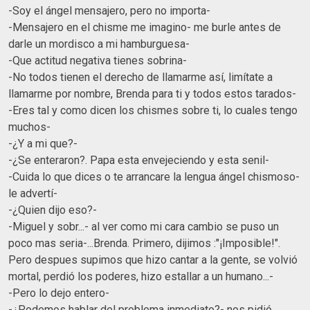
-Soy el ángel mensajero, pero no importa-
-Mensajero en el chisme me imagino- me burle antes de
darle un mordisco a mi hamburguesa-
-Que actitud negativa tienes sobrina-
-No todos tienen el derecho de llamarme así, limítate a
llamarme por nombre, Brenda para ti y todos estos tarados-
-Eres tal y como dicen los chismes sobre ti, lo cuales tengo
muchos-
-¿Y a mi que?-
-¿Se enteraron?. Papa esta envejeciendo y esta senil-
-Cuida lo que dices o te arrancare la lengua ángel chismoso-
le advertí-
-¿Quien dijo eso?-
-Miguel y sobr...- al ver como mi cara cambio se puso un
poco mas seria-...Brenda. Primero, dijimos :"¡Imposible!".
Pero despues supimos que hizo cantar a la gente, se volvió
mortal, perdió los poderes, hizo estallar a un humano...-
-Pero lo dejo entero-
-¿Podemos hablar del problema inmediato?- nos pidió