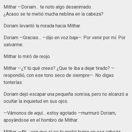
Mithar —Doriam… te noto algo desanimado.
¿Acaso se te metió mucha neblina en la cabeza?
Doriam levantó la mirada hacia Mithar.
Doriam —Gracias… —dijo en voz baja—. Por venir por mí. Por
salvarme.
Mithar lo miró de reojo.
Mithar —¿Y tú qué crees? ¿Que te iba a dejar tirado? —
respondió, con ese tono seco de siempre—. No digas
tonterías.
Doriam dejó escapar una pequeña sonrisa, pero no alcanzó a
ocultar la inquietud en sus ojos.
—Vámonos de aquí… estoy agotado —murmuró Doriam,
apoyándose en el hombro de Mithar.
Mithar —Ah, ¿con que sí se te metió humo en esa cabeza,