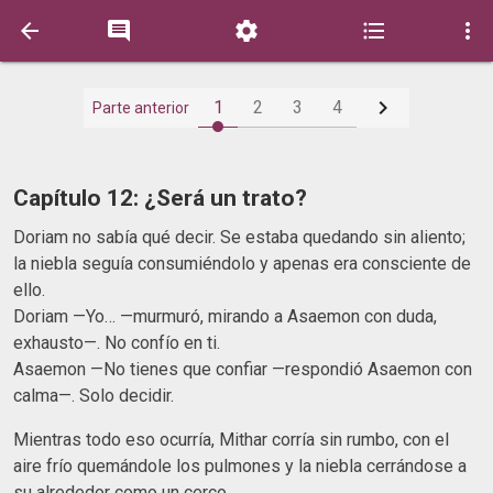






1
2
3
4
Parte anterior
Capítulo 12: ¿Será un trato?
Doriam no sabía qué decir. Se estaba quedando sin aliento;
la niebla seguía consumiéndolo y apenas era consciente de
ello.
Doriam —Yo… —murmuró, mirando a Asaemon con duda,
exhausto—. No confío en ti.
Asaemon —No tienes que confiar —respondió Asaemon con
calma—. Solo decidir.
Mientras todo eso ocurría, Mithar corría sin rumbo, con el
aire frío quemándole los pulmones y la niebla cerrándose a
su alrededor como un cerco.