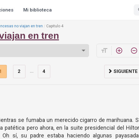
ciones
Mi biblioteca
incesas no viajan en tren
Capitulo 4
viajan en tren
format_size
add_circle_outline
remove_circle_outline
...
1
2
4
SIGUIENTE
ientras se fumaba un merecido cigarro de marihuana. S
atética pero ahora, en la suite presidencial del Hilto
. Oh sí, su padre estaba haciendo algunas payasada