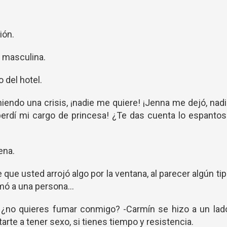
ción.
z masculina.
o del hotel.
iendo una crisis, ¡nadie me quiere! ¡Jenna me dejó, nad
erdí mi cargo de princesa! ¿Te das cuenta lo espanto
ena.
e que usted arrojó algo por la ventana, al parecer algún ti
imó a una persona…
, ¿no quieres fumar conmigo? -Carmín se hizo a un lad
arte a tener sexo, si tienes tiempo y resistencia.