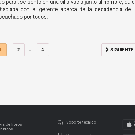
o parar, se sentó en una silla vacía junto al hombre, qui
hablaba con el gerente acerca de la decadencia de l
escuchado por todos.
...
1
2
4
SIGUIENTE
Soporte técnico
ra de libros
rónicos