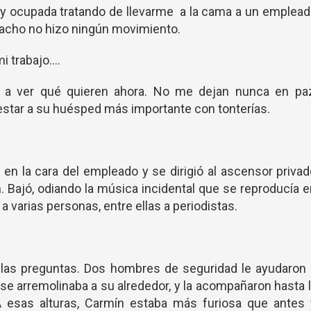
stoy ocupada tratando de llevarme a la cama a un emplea
chacho no hizo ningún movimiento.
i trabajo….
ajo a ver qué quieren ahora. No me dejan nunca en paz
estar a su huésped más importante con tonterías.
 en la cara del empleado y se dirigió al ascensor priva
n. Bajó, odiando la música incidental que se reproducía 
io a varias personas, entre ellas a periodistas.
a las preguntas. Dos hombres de seguridad le ayudaron
 se arremolinaba a su alrededor, y la acompañaron hasta 
 A esas alturas, Carmín estaba más furiosa que antes