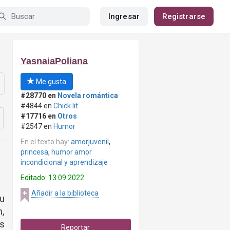
Ingresar
Registrarse
YasnaiaPoliana
Me gusta
#28770 en
Novela romántica
#4844 en
Chick lit
#17716 en
Otros
#2547 en
Humor
En el texto hay:
amorjuvenil
,
princesa
,
humor amor
incondicional y aprendizaje
Editado: 13.09.2022
Añadir a la biblioteca
u
n,
s
Reportar