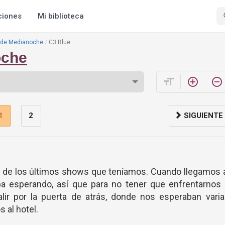
ciones
Mi biblioteca
a de Medianoche
C3 Blue
oche
format_size
add_circle_outline
remove_circle_outline
1
2
SIGUIENTE
 de los últimos shows que teníamos. Cuando llegamos 
a esperando, así que para no tener que enfrentarnos 
lir por la puerta de atrás, donde nos esperaban varia
 al hotel.