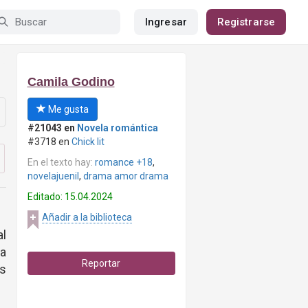
Ingresar
Registrarse
Camila Godino
Me gusta
#21043 en
Novela romántica
#3718 en
Chick lit
En el texto hay:
romance +18
,
novelajuenil
,
drama amor drama
Editado: 15.04.2024
Añadir a la biblioteca
al
a
Reportar
s