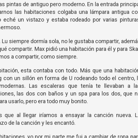
nas pintas de antiguo pero moderno. En la entrada princip
arnos las habitaciones colgaba una lámpara antigua co
eché un vistazo y estaba rodeado por varias pinturas
a hermoso.
 Lu siempre dormía sola, no le gustaba compartir, adem
ué compartir. Max pidió una habitación para él y para Sk
amos a compartir, como siempre.
tación, esta contaba con todo. Más que una habitació
ng con un sillón en forma de U rodeando todo el centro, 
odernas. Las escaleras que tenía te llevaban a la
ciones, las dos con baños y un spa para los dos, que 
para usarlo, pero era todo muy bonito.
 que al llegar iríamos a ensayar la canción nueva. L
o de la canción y les encantó.
bitaciones, yo por mi parte me fui a cambiar de ropa pa