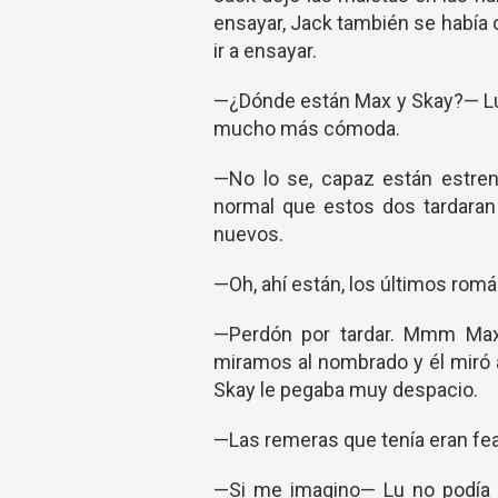
ensayar, Jack también se había
ir a ensayar.
—¿Dónde están Max y Skay?— Lu 
mucho más cómoda.
—No lo se, capaz están estre
normal que estos dos tardaran
nuevos.
—Oh, ahí están, los últimos romá
—Perdón por tardar. Mmm Max 
miramos al nombrado y él miró a
Skay le pegaba muy despacio.
—Las remeras que tenía eran fe
—Si me imagino— Lu no podía m