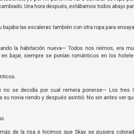
 cambiado. Una hora después, estábamos todos abajo pa
bajaba las escaleras también con otra ropa para ensaya
nando la habitación nueva— Todos nos reímos, era mu
 en bajar, siempre se ponían románticos en los hotele
nticos.
no se decidía por cual remera ponerse— Los tres l
 su novia riendo y después asintió. No sin antes ver q
as.
ás de la risa e hicimos que Skay se pusiera colorad