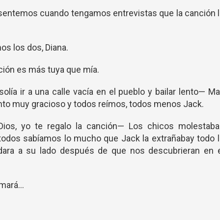
resentemos cuando tengamos entrevistas que la canción 
s los dos, Diana.
nción es más tuya que mía.
olía ir a una calle vacía en el pueblo y bailar lento— M
lento muy gracioso y todos reímos, todos menos Jack.
os, yo te regalo la canción— Los chicos molestaba
 todos sabíamos lo mucho que Jack la extrañabay todo 
dara a su lado después de que nos descubrieran en e
mará...