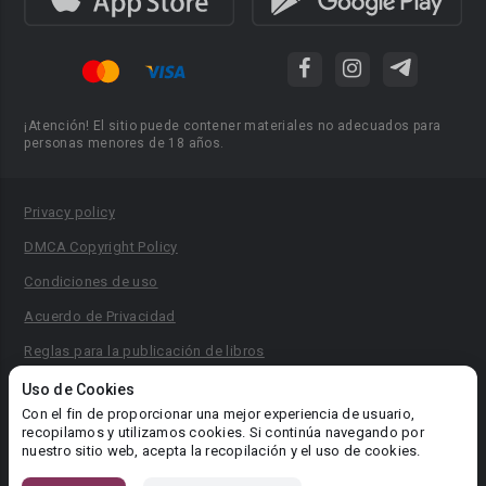
¡Atención! El sitio puede contener materiales no adecuados para
personas menores de 18 años.
Privacy policy
DMCA Copyright Policy
Condiciones de uso
Acuerdo de Privacidad
Reglas para la publicación de libros
Área RR.PP.: pr@booknet.com
Uso de Cookies
Con el fin de proporcionar una mejor experiencia de usuario,
recopilamos y utilizamos cookies. Si continúa navegando por
© 2026 Booknet. Todos los derechos reservados.
nuestro sitio web, acepta la recopilación y el uso de cookies.
Dirección comercial: Griva Digeni 51, oficina 1, Larnaca, 6036,
Chipre