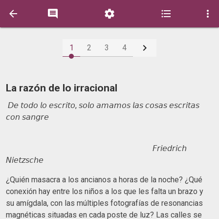






1
2
3
4
La razón de lo irracional
𝘋𝘦 𝘵𝘰𝘥𝘰 𝘭𝘰 𝘦𝘴𝘤𝘳𝘪𝘵𝘰, 𝘴𝘰𝘭𝘰 𝘢𝘮𝘢𝘮𝘰𝘴 𝘭𝘢𝘴 𝘤𝘰𝘴𝘢𝘴 𝘦𝘴𝘤𝘳𝘪𝘵𝘢𝘴
𝘤𝘰𝘯 𝘴𝘢𝘯𝘨𝘳𝘦
𝘍𝘳𝘪𝘦𝘥𝘳𝘪𝘤𝘩
𝘕𝘪𝘦𝘵𝘻𝘴𝘤𝘩𝘦
¿Quién masacra a los ancianos a horas de la noche? ¿Qué
conexión hay entre los niños a los que les falta un brazo y
su amígdala, con las múltiples fotografías de resonancias
magnéticas situadas en cada poste de luz? Las calles se