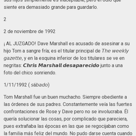
siente era demasiado grande para guardarlo.
2
2 de noviembre de 1992
¡ AL JUZGADO! Dave Marshall es acusado de asesinar a su
hijo Tom a sangre fría; es el titular principal de 𝘛𝘩𝘦 𝘸𝘦𝘦𝘬𝘭𝘺
𝘨𝘢𝘻𝘦𝘵𝘵𝘦, y en la esquina inferior de los titulares se ve en
negritas: 𝘾𝙝𝙧𝙞𝙨 𝙈𝙖𝙧𝙨𝙝𝙖𝙡𝙡 𝙙𝙚𝙨𝙖𝙥𝙖𝙧𝙚𝙘𝙞𝙙𝙤 junto a una
foto del chico sonriendo.
1/11/1992 ( 𝘴á𝘣𝘢𝘥𝘰)
Tom Marshall fue un buen muchacho. Siempre obediente a
las órdenes de sus padres. Constantemente veía las fuertes
confrontaciones de Rose y Dave pero no se involucraba. Él
quería solucionar las cosas, por complicado que pareciera,
pues extrañaba las épocas en las que se regocijaban como
la familia más feliz del mundo. No pudo darse cuenta cuando