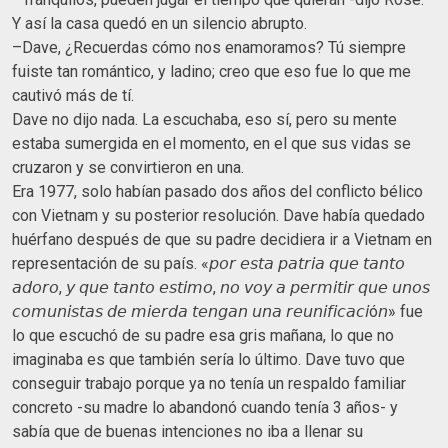
Y así la casa quedó en un silencio abrupto.
–Dave, ¿Recuerdas cómo nos enamoramos? Tú siempre
fuiste tan romántico, y ladino; creo que eso fue lo que me
cautivó más de tí.
Dave no dijo nada. La escuchaba, eso sí, pero su mente
estaba sumergida en el momento, en el que sus vidas se
cruzaron y se convirtieron en una.
Era 1977, solo habían pasado dos años del conflicto bélico
con Vietnam y su posterior resolución. Dave había quedado
huérfano después de que su padre decidiera ir a Vietnam en
representación de su país. «𝘱𝘰𝘳 𝘦𝘴𝘵𝘢 𝘱𝘢𝘵𝘳𝘪𝘢 𝘲𝘶𝘦 𝘵𝘢𝘯𝘵𝘰
𝘢𝘥𝘰𝘳𝘰, 𝘺 𝘲𝘶𝘦 𝘵𝘢𝘯𝘵𝘰 𝘦𝘴𝘵𝘪𝘮𝘰, 𝘯𝘰 𝘷𝘰𝘺 𝘢 𝘱𝘦𝘳𝘮𝘪𝘵𝘪𝘳 𝘲𝘶𝘦 𝘶𝘯𝘰𝘴
𝘤𝘰𝘮𝘶𝘯𝘪𝘴𝘵𝘢𝘴 𝘥𝘦 𝘮𝘪𝘦𝘳𝘥𝘢 𝘵𝘦𝘯𝘨𝘢𝘯 𝘶𝘯𝘢 𝘳𝘦𝘶𝘯𝘪𝘧𝘪𝘤𝘢𝘤𝘪ó𝘯» fue
lo que escuchó de su padre esa gris mañana, lo que no
imaginaba es que también sería lo último. Dave tuvo que
conseguir trabajo porque ya no tenía un respaldo familiar
concreto -su madre lo abandonó cuando tenía 3 años- y
sabía que de buenas intenciones no iba a llenar su