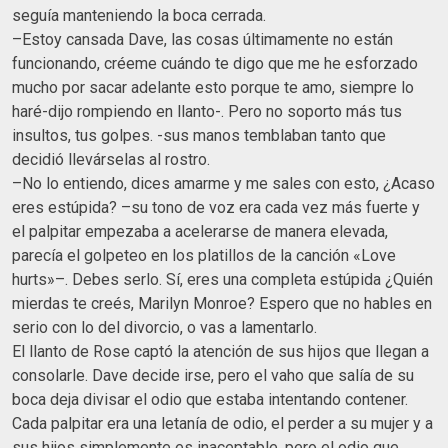
seguía manteniendo la boca cerrada.
–Estoy cansada Dave, las cosas últimamente no están
funcionando, créeme cuándo te digo que me he esforzado
mucho por sacar adelante esto porque te amo, siempre lo
haré-dijo rompiendo en llanto-. Pero no soporto más tus
insultos, tus golpes. -sus manos temblaban tanto que
decidió llevárselas al rostro.
–No lo entiendo, dices amarme y me sales con esto, ¿Acaso
eres estúpida? –su tono de voz era cada vez más fuerte y
el palpitar empezaba a acelerarse de manera elevada,
parecía el golpeteo en los platillos de la canción «Love
hurts»–. Debes serlo. Sí, eres una completa estúpida ¿Quién
mierdas te creés, Marilyn Monroe? Espero que no hables en
serio con lo del divorcio, o vas a lamentarlo.
El llanto de Rose captó la atención de sus hijos que llegan a
consolarle. Dave decide irse, pero el vaho que salía de su
boca deja divisar el odio que estaba intentando contener.
Cada palpitar era una letanía de odio, el perder a su mujer y a
sus hijos simplemente es inaceptable, pero el odio que