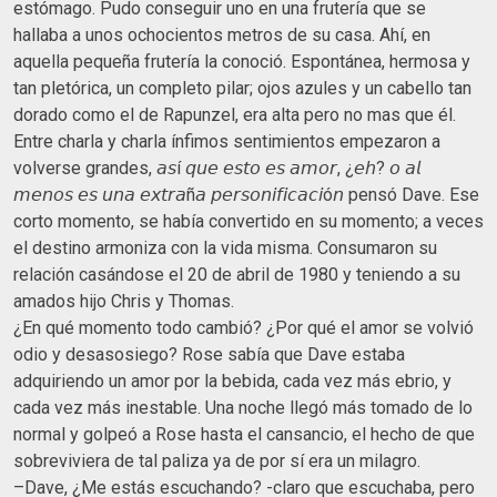
estómago. Pudo conseguir uno en una frutería que se
hallaba a unos ochocientos metros de su casa. Ahí, en
aquella pequeña frutería la conoció. Espontánea, hermosa y
tan pletórica, un completo pilar; ojos azules y un cabello tan
dorado como el de Rapunzel, era alta pero no mas que él.
Entre charla y charla ínfimos sentimientos empezaron a
volverse grandes, 𝘢𝘴í 𝘲𝘶𝘦 𝘦𝘴𝘵𝘰 𝘦𝘴 𝘢𝘮𝘰𝘳, ¿𝘦𝘩? 𝘰 𝘢𝘭
𝘮𝘦𝘯𝘰𝘴 𝘦𝘴 𝘶𝘯𝘢 𝘦𝘹𝘵𝘳𝘢ñ𝘢 𝘱𝘦𝘳𝘴𝘰𝘯𝘪𝘧𝘪𝘤𝘢𝘤𝘪ó𝘯 pensó Dave. Ese
corto momento, se había convertido en su momento; a veces
el destino armoniza con la vida misma. Consumaron su
relación casándose el 20 de abril de 1980 y teniendo a su
amados hijo Chris y Thomas.
¿En qué momento todo cambió? ¿Por qué el amor se volvió
odio y desasosiego? Rose sabía que Dave estaba
adquiriendo un amor por la bebida, cada vez más ebrio, y
cada vez más inestable. Una noche llegó más tomado de lo
normal y golpeó a Rose hasta el cansancio, el hecho de que
sobreviviera de tal paliza ya de por sí era un milagro.
–Dave, ¿Me estás escuchando? -claro que escuchaba, pero