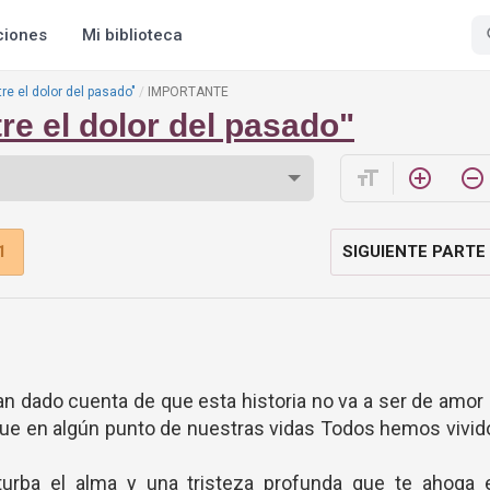
ciones
Mi biblioteca
tre el dolor del pasado"
IMPORTANTE
re el dolor del pasado"
format_size
add_circle_outline
remove_circle_outline
1
SIGUIENTE PARTE
n dado cuenta de que esta historia no va a ser de amor
que en algún punto de nuestras vidas Todos hemos vivid
urba el alma y una tristeza profunda que te ahoga e