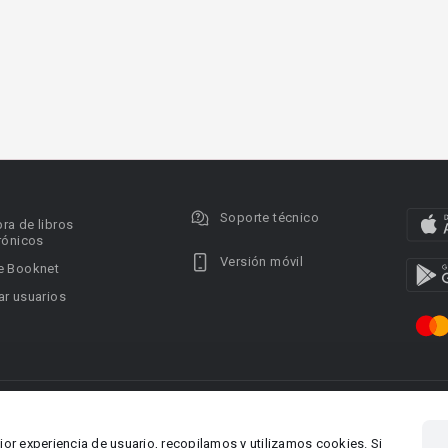
Soporte técnico
ra de libros
rónicos
Versión móvil
e Booknet
r usuarios
ervados.
Privacy policy
DMCA Copyright Policy
Condi
ina 1, Larnaca,
Área RR.PP.: pr@booknet.co
jor experiencia de usuario, recopilamos y utilizamos cookies. Si