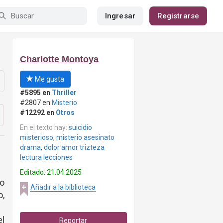
Ingresar
Registrarse
Charlotte Montoya
Me gusta
#5895 en
Thriller
#2807 en
Misterio
#12292 en
Otros
En el texto hay:
suicidio
misterioso
,
misterio asesinato
drama
,
dolor amor trizteza
lectura lecciones
Editado: 21.04.2025
 o
Añadir a la biblioteca
o,
l
Reportar