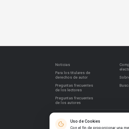
Noticias
Comp
elect
Para los titulares de
derechos de autor
Sobr
Preguntas frecuentes
Busca
de los lectores
Preguntas frecuentes
de los autores
© 2026 Booknet. Todos los derechos res
Uso de Cookies
Dirección comercial: Griva Digeni 51, ofic
Con el fin de proporcionar una me