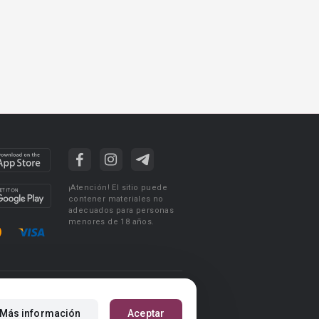
¡Atención! El sitio puede
contener materiales no
adecuados para personas
menores de 18 años.
ciones de uso
Acuerdo de Privacidad
Más información
Aceptar
m
Reglas para la publicación de libros