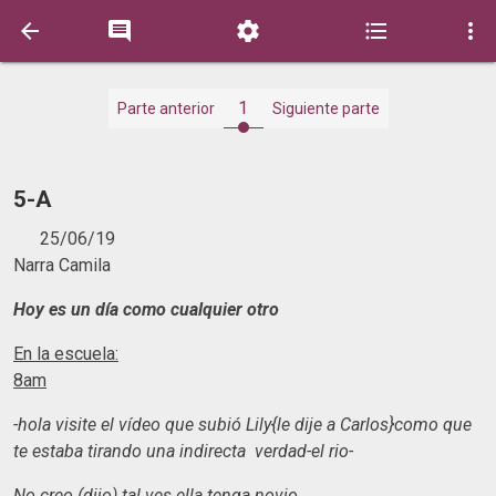





1
Parte anterior
Siguiente parte
5-A
25/06/19
Narra Camila
Hoy es un día como cualquier otro
En la escuela:
8am
-hola visite el vídeo que subió Lily{le dije a Carlos}como que
te estaba tirando una indirecta verdad-el rio-
No creo (dijo) tal ves ella tenga novio