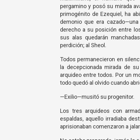
pergamino y posó su mirada ava
primogénito de Ezequiel, ha ab
demonio que era cazado—una l
derecho a su posición entre lo
sus alas quedarán manchadas p
perdición; al Sheol.
Todos permanecieron en silenci
la decepcionada mirada de su 
arquideo entre todos. Por un m
todo quedó al olvido cuando abrió
—Exilio—musitó su progenitor.
Los tres arquideos con armad
espaldas, aquello irradiaba de
aprisionaban comenzaron a jalarl