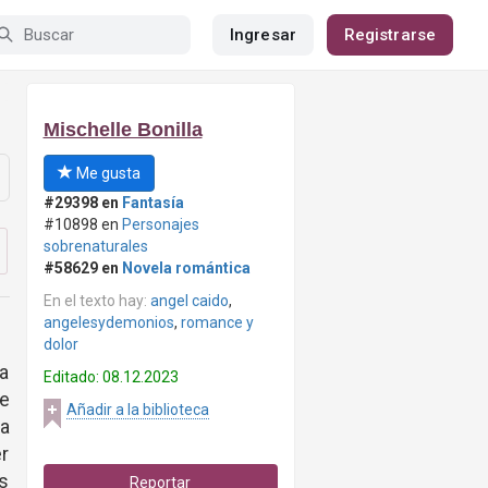
Ingresar
Registrarse
Mischelle Bonilla
Me gusta
#29398 en
Fantasía
#10898 en
Personajes
sobrenaturales
#58629 en
Novela romántica
En el texto hay:
angel caido
,
angelesydemonios
,
romance y
dolor
ca
Editado: 08.12.2023
de
Añadir a la biblioteca
a
er
ás
Reportar