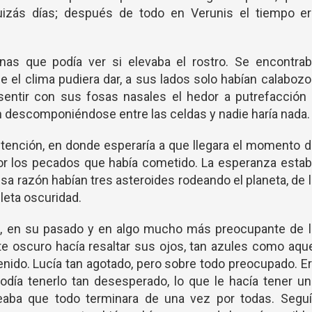
uizás días; después de todo en Verunis el tiempo er
nas que podía ver si elevaba el rostro. Se encontrab
 el clima pudiera dar, a sus lados solo habían calaboz
sentir con sus fosas nasales el hedor a putrefacción 
an descomponiéndose entre las celdas y nadie haría nada.
 retención, en donde esperaría a que llegara el momento 
or los pecados que había cometido. La esperanza esta
esa razón habían tres asteroides rodeando el planeta, de 
leta oscuridad.
o, en su pasado y en algo mucho más preocupante de l
nte oscuro hacía resaltar sus ojos, tan azules como aqu
nido. Lucía tan agotado, pero sobre todo preocupado. E
odía tenerlo tan desesperado, lo que le hacía tener u
seaba que todo terminara de una vez por todas. Seguí