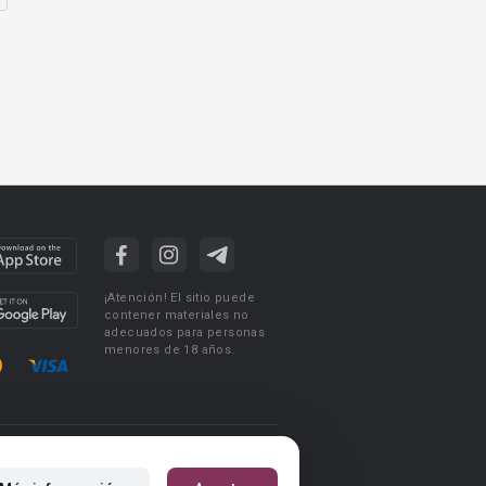
¡Atención! El sitio puede
contener materiales no
adecuados para personas
menores de 18 años.
ciones de uso
Acuerdo de Privacidad