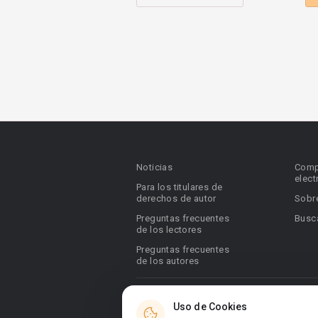
Noticias
Comp
elect
Para los titulares de
derechos de autor
Sobr
Preguntas frecuentes
Busca
de los lectores
Preguntas frecuentes
de los autores
© 2026 Booknet. Todos los derechos res
Uso de Cookies