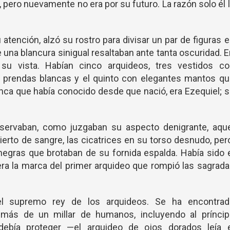
ero nuevamente no era por su futuro. La razón solo él 
 atención, alzó su rostro para divisar un par de figuras 
 de una blancura sinigual resaltaban ante tanta oscuridad. 
su vista. Habían cinco arquideos, tres vestidos co
 prendas blancas y el quinto con elegantes mantos qu
nca que había conocido desde que nació, era Ezequiel; 
servaban, como juzgaban su aspecto denigrante, aque
ierto de sangre, las cicatrices en su torso desnudo, per
 negras que brotaban de su fornida espalda. Había sido 
era la marca del primer arquideo que rompió las sagrad
 el supremo rey de los arquideos. Se ha encontrad
más de un millar de humanos, incluyendo al príncip
ebía proteger —el arquideo de ojos dorados leía e