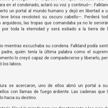
ra en el condenado, aclaró su voz y continuó—. Falklan
ierto un portal al mundo humano y dejó en libertad a 
eve brisa revoloteó su oscuro cabello—. Perderá tod
s arquideos, las tropas que comandaba ya no le servirá
or toda la eternidad y será exiliado a la tierra de l
o mientras escuchaba su condena. Falkland podía sent
padre, quién tenía la última palabra como el suprem
omento lo creyó capaz de compadecerse y liberarlo, pe
 los labios.
ura se acercaron, uno de ellos abrió un portal a su
stellos con llamas de fuego ardiente. Las cadenas que 
o hacia su destino.