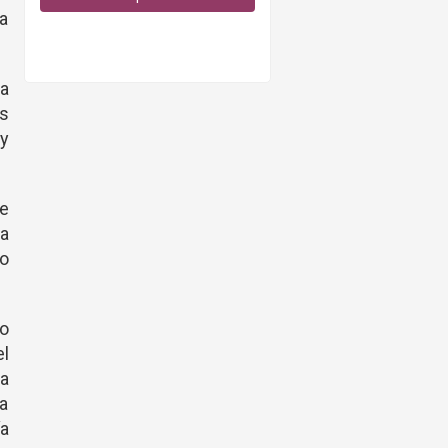
a
a
os
y
de
ba
lo
o
el
ra
na
a