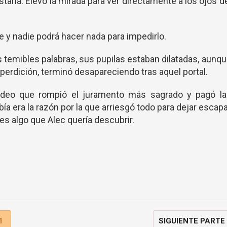
taría. Elevó la mirada para ver directamente a los ojos d
 y nadie podrá hacer nada para impedirlo.
s temibles palabras, sus pupilas estaban dilatadas, aunq
 perdición, terminó desapareciendo tras aquel portal.
uideo que rompió el juramento más sagrado y pagó la
a era la razón por la que arriesgó todo para dejar escap
 es algo que Alec quería descubrir.
1
SIGUIENTE PARTE