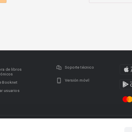
Soporte técnico
ra de libros
rónicos
Versión móvil
e Booknet
r usuarios
ervados.
Privacy policy
DMCA Copyright Policy
Condi