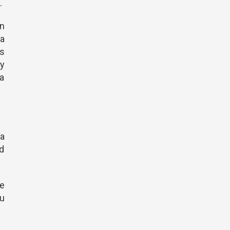
.
n
a
s
y
a
a
ud
ue
u