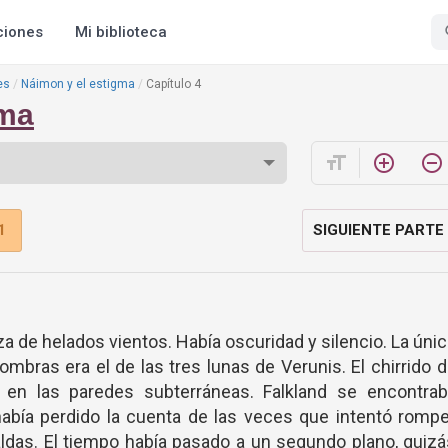
ciones
Mi biblioteca
es
Náimon y el estigma
Capítulo 4
gma
format_size
add_circle_outline
remove_circle_outline
1
SIGUIENTE PARTE
za de helados vientos. Había oscuridad y silencio. La úni
sombras era el de las tres lunas de Verunis. El chirrido 
en las paredes subterráneas. Falkland se encontrab
 había perdido la cuenta de las veces que intentó romp
aldas. El tiempo había pasado a un segundo plano, quiz