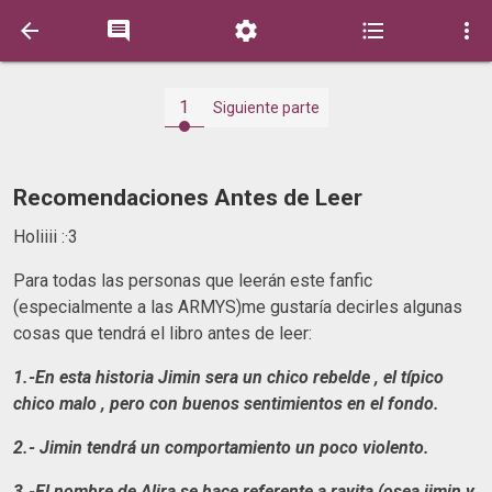





1
Siguiente parte
Recomendaciones Antes de Leer
Holiiii :·3
Para todas las personas que leerán este fanfic
(especialmente a las ARMYS)me gustaría decirles algunas
cosas que tendrá el libro antes de leer:
1.-En esta historia Jimin
sera un chico rebelde , el típico
chico malo , pero con buenos sentimientos en el fondo.
2.- Jimin tendrá un comportamiento un poco violento.
3.-El nombre de Alira se hace referente a rayita (osea jimin y